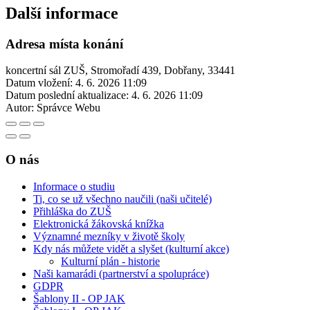
Další informace
Adresa místa konání
koncertní sál ZUŠ, Stromořadí 439, Dobřany, 33441
Datum vložení:
4. 6. 2026 11:09
Datum poslední aktualizace:
4. 6. 2026 11:09
Autor:
Správce Webu
O nás
Informace o studiu
Ti, co se už všechno naučili (naši učitelé)
Přihláška do ZUŠ
Elektronická žákovská knížka
Významné mezníky v životě školy
Kdy nás můžete vidět a slyšet (kulturní akce)
Kulturní plán - historie
Naši kamarádi (partnerství a spolupráce)
GDPR
Šablony II - OP JAK