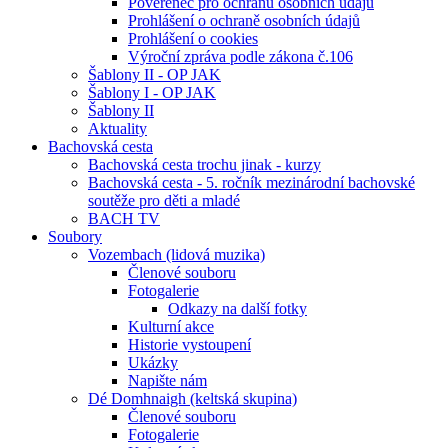
Pověřenec pro ochranu osobních údajů
Prohlášení o ochraně osobních údajů
Prohlášení o cookies
Výroční zpráva podle zákona č.106
Šablony II - OP JAK
Šablony I - OP JAK
Šablony II
Aktuality
Bachovská cesta
Bachovská cesta trochu jinak - kurzy
Bachovská cesta - 5. ročník mezinárodní bachovské
soutěže pro děti a mladé
BACH TV
Soubory
Vozembach (lidová muzika)
Členové souboru
Fotogalerie
Odkazy na další fotky
Kulturní akce
Historie vystoupení
Ukázky
Napište nám
Dé Domhnaigh (keltská skupina)
Členové souboru
Fotogalerie