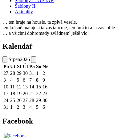
Šablony I - OP JAK
Šablony II
Aktuality
… ten hraje na housle, ta zpívá vesele,
ten krásně maluje a ta zas tancuje, ten umí to a ta zas tohle …
… a všichni dohromady zvládnem' ještě víc!
Kalendář
Srpen
2026
Po
Út
St
Čt
Pá
So
Ne
27
28
29
30
31
1
2
3
4
5
6
7
8
9
10
11
12
13
14
15
16
17
18
19
20
21
22
23
24
25
26
27
28
29
30
31
1
2
3
4
5
6
Facebook