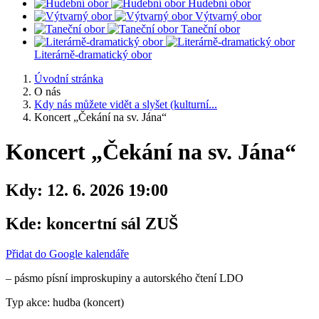
Hudební obor
Výtvarný obor
Taneční obor
Literárně-dramatický obor
Úvodní stránka
O nás
Kdy nás můžete vidět a slyšet (kulturní...
Koncert „Čekání na sv. Jána“
Koncert „Čekání na sv. Jána“
Kdy:
12. 6. 2026 19:00
Kde:
koncertní sál ZUŠ
Přidat do Google kalendáře
– pásmo písní improskupiny a autorského čtení LDO
Typ akce: hudba (koncert)