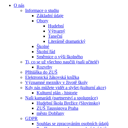
O nás
Informace o studiu
Základní údaje
Obory
Hudební
Výtvarný
Taneční
Literárně dramatický
Školné
Školní řád
Směrnice o výši školného
Ti, co se už všechno naučili (naši učitelé)
Rozvrhy
Přihláška do ZUŠ
Elektronická žákovská knížka
Významné mezníky v životě školy
Kdy nás můžete vidět a slyšet (kulturní akce)
Kulturní plán - historie
Naši kamarádi (partnerství a spolupráce)
Hudební škola Brežice (Slovinsko)
ZUŠ Taussigova Praha
město Dobřany
GDPR
Souhlas se zpracováním osobních údajů