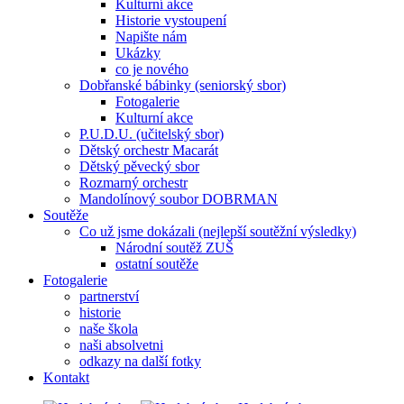
Kulturní akce
Historie vystoupení
Napište nám
Ukázky
co je nového
Dobřanské bábinky (seniorský sbor)
Fotogalerie
Kulturní akce
P.U.D.U. (učitelský sbor)
Dětský orchestr Macarát
Dětský pěvecký sbor
Rozmarný orchestr
Mandolínový soubor DOBRMAN
Soutěže
Co už jsme dokázali (nejlepší soutěžní výsledky)
Národní soutěž ZUŠ
ostatní soutěže
Fotogalerie
partnerství
historie
naše škola
naši absolvetni
odkazy na další fotky
Kontakt