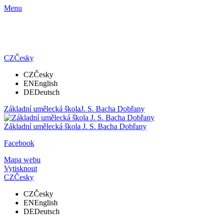
Menu
CZ
Česky
CZ
Česky
EN
English
DE
Deutsch
Základní umělecká škola
J. S. Bacha Dobřany
Základní umělecká škola
J. S. Bacha Dobřany
Facebook
Mapa webu
Vytisknout
CZ
Česky
CZ
Česky
EN
English
DE
Deutsch