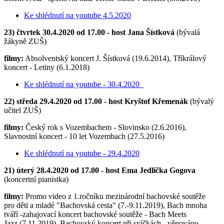
Ke shlédnutí na youtube 4.5.2020
23) čtvrtek 30.4.2020 od 17.00 - host Jana Šístková
(bývalá
žákyně ZUŠ)
filmy:
Absolventský koncert J. Šístková (19.6.2014), Tříkrálový
koncert - Letiny (6.1.2018)
Ke shlédnutí na youtube - 30.4.2020
22) středa 29.4.2020 od 17.00 - host Kryštof Křemenák
(bývalý
učitel ZUŠ)
filmy:
Český rok s Vozembachem - Slovinsko (2.6.2016),
Slavnostní koncert - 10 let Vozembach (27.5.2016)
Ke shlédnutí na youtube - 29.4.2020
21) úterý 28.4.2020 od 17.00 - host Ema Jedlička Gogova
(koncertní pianistka)
filmy:
Promo video z 1.ročníku mezinárodní bachovské soutěže
pro děti a mladé "Bachovská cesta" (7.-9.11.2019), Bach mnoha
tváří -zahajovací koncert bachovské soutěže - Bach Meets
Jazz (7.11.2019), Bachovský koncert při svíčkách - věnováno