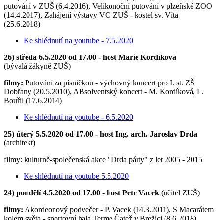
putování v ZUŠ (6.4.2016), Velikonoční putování v plzeňské ZOO
(14.4.2017), Zahájení výstavy VO ZUŠ - kostel sv. Víta
(25.6.2018)
Ke shlédnutí na youtube - 7.5.2020
26) středa 6.5.2020 od 17.00 - host Marie Kordíková
(bývalá žákyně ZUŠ)
filmy:
Putování za písničkou - výchovný koncert pro I. st. ZŠ
Dobřany (20.5.2010), ABsolventský koncert - M. Kordíková, L.
Bouřil (17.6.2014)
Ke shlédnutí na youtube - 6.5.2020
25) úterý 5.5.2020 od 17.00 - host Ing. arch. Jaroslav Drda
(architekt)
filmy: kulturně-společenská akce "Drda párty" z let 2005 - 2015
Ke shlédnutí na youtube 5.5.2020
24) pondělí 4.5.2020 od 17.00 - host Petr Vacek
(učitel ZUŠ)
filmy:
Akordeonový podvečer - P. Vacek (14.3.2011), S Macarátem
kolem světa - sportovní hala Terme Čatež v Brežici (8.6.2018)