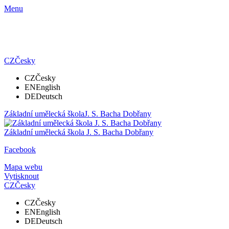
Menu
CZ
Česky
CZ
Česky
EN
English
DE
Deutsch
Základní umělecká škola
J. S. Bacha Dobřany
Základní umělecká škola
J. S. Bacha Dobřany
Facebook
Mapa webu
Vytisknout
CZ
Česky
CZ
Česky
EN
English
DE
Deutsch