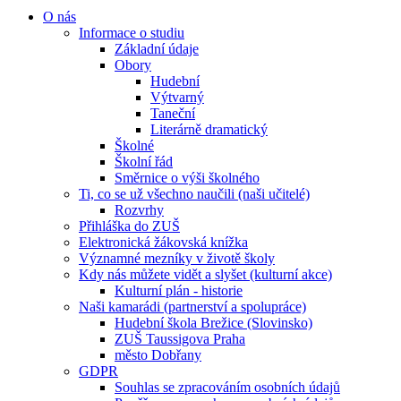
O nás
Informace o studiu
Základní údaje
Obory
Hudební
Výtvarný
Taneční
Literárně dramatický
Školné
Školní řád
Směrnice o výši školného
Ti, co se už všechno naučili (naši učitelé)
Rozvrhy
Přihláška do ZUŠ
Elektronická žákovská knížka
Významné mezníky v životě školy
Kdy nás můžete vidět a slyšet (kulturní akce)
Kulturní plán - historie
Naši kamarádi (partnerství a spolupráce)
Hudební škola Brežice (Slovinsko)
ZUŠ Taussigova Praha
město Dobřany
GDPR
Souhlas se zpracováním osobních údajů