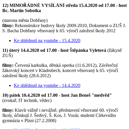
12) MIMOŘÁDNÉ VYSÍLÁNÍ středa 15.4.2020 od 17.00 - host
Bc. Martin Sobotka
(starosta města Dobřany)
filmy:
Rekonstrukce budovy školy 2009-2010, Dokument o ZUŠ J.
S. Bacha Dobřany věnovaný k 65. výročí založení školy 2012
Ke shlédnutí na youtube - 15.4.2020
11) úterý 14.4.2020 od 17.00 - host Štěpánka Vyletová
(žákyně
ZUŠ)
filmy:
Červená karkulka, dětská operka (11.6.2012), Závěrečný
žákovský koncert v Kladrubech, koncert věnovaný k 65. výročí
založení školy (28.6.2012)
Ke shlédnutí na youtube - 14.4.2020
10) pátek 10.4.2020 od 17.00 - host Jan Beneš "medvěd"
(zvukař, IT technik, vědec)
filmy:
Klavír vážně i nevážně, představení věnované 60. výročí
školy, účinkují J. Šedivý, Š. Kos, J. Vozár, studenti Církevního
gymnázia v Plzni (27.2.2008)