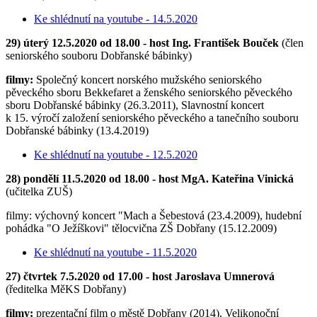
Ke shlédnutí na youtube - 14.5.2020
29) úterý 12.5.2020 od 18.00 - host Ing. František Bouček
(člen
seniorského souboru Dobřanské bábinky)
filmy:
Společný koncert norského mužského seniorského
pěveckého sboru Bekkefaret a ženského seniorského pěveckého
sboru Dobřanské bábinky (26.3.2011), Slavnostní koncert
k 15. výročí založení seniorského pěveckého a tanečního souboru
Dobřanské bábinky (13.4.2019)
Ke shlédnutí na youtube - 12.5.2020
28) pondělí 11.5.2020 od 18.00 - host MgA. Kateřina Vinická
(učitelka ZUŠ)
filmy: výchovný koncert "Mach a Šebestová (23.4.2009), hudební
pohádka "O Ježíškovi" tělocvična ZŠ Dobřany (15.12.2009)
Ke shlédnutí na youtube - 11.5.2020
27) čtvrtek 7.5.2020 od 17.00 - host Jaroslava Umnerová
(ředitelka MěKS Dobřany)
filmy:
prezentační film o městě Dobřany (2014), Velikonoční