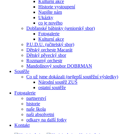
Kulturní akce
Historie vystoupení
Napište nám
Ukázky
co je nového
Dobřanské bábinky (seniorský sbor)
Fotogalerie
Kulturní akce
P.U.D.U. (učitelský sbor)
Dětský orchestr Macarát
Dětský pěvecký sbor
Rozmarný orchestr
Mandolínový soubor DOBRMAN
Soutěže
Co už jsme dokázali (nejlepší soutěžní výsledky)
Národní soutěž ZUŠ
ostatní soutěže
Fotogalerie
partnerství
historie
naše škola
naši absolvetni
odkazy na další fotky
Kontakt