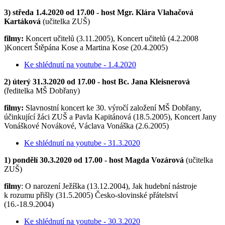
3) středa 1.4.2020 od 17.00 - host Mgr. Klára Vlahačová
Kartáková
(učitelka ZUŠ)
filmy:
Koncert učitelů (3.11.2005), Koncert učitelů (4.2.2008
)Koncert Štěpána Kose a Martina Kose (20.4.2005)
Ke shlédnutí na youtube - 1.4.2020
2) úterý 31.3.2020 od 17.00 - host Bc. Jana Kleisnerová
(ředitelka MŠ Dobřany)
filmy:
Slavnostní koncert ke 30. výročí založení MŠ Dobřany,
účinkující žáci ZUŠ a Pavla Kapitánová (18.5.2005), Koncert Jany
Vonáškové Novákové, Václava Vonáška (2.6.2005)
Ke shlédnutí na youtube - 31.3.2020
1) pondělí 30.3.2020 od 17.00 - host Magda Vozárová
(učitelka
ZUŠ)
filmy
: O narození Ježíška (13.12.2004), Jak hudební nástroje
k rozumu přišly (31.5.2005) Česko-slovinské přátelství
(16.-18.9.2004)
Ke shlédnutí na youtube - 30.3.2020