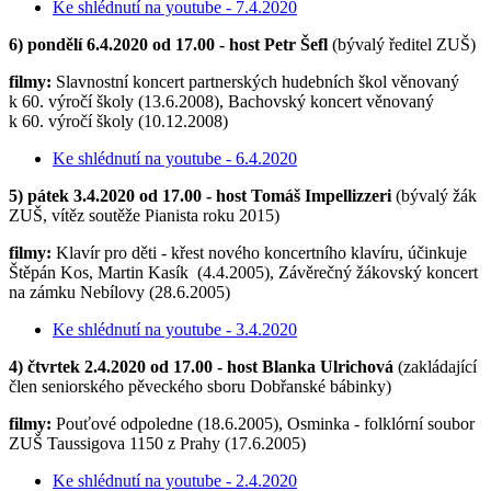
Ke shlédnutí na youtube - 7.4.2020
6) pondělí 6.4.2020 od 17.00 - host Petr Šefl
(bývalý ředitel ZUŠ)
filmy:
Slavnostní koncert partnerských hudebních škol věnovaný
k 60. výročí školy (13.6.2008), Bachovský koncert věnovaný
k 60. výročí školy (10.12.2008)
Ke shlédnutí na youtube - 6.4.2020
5) pátek 3.4.2020 od 17.00 - host Tomáš Impellizzeri
(bývalý žák
ZUŠ, vítěz soutěže Pianista roku 2015)
filmy:
Klavír pro děti - křest nového koncertního klavíru, účinkuje
Štěpán Kos, Martin Kasík (4.4.2005), Závěrečný žákovský koncert
na zámku Nebílovy (28.6.2005)
Ke shlédnutí na youtube - 3.4.2020
4) čtvrtek 2.4.2020 od 17.00 - host Blanka Ulrichová
(zakládající
člen seniorského pěveckého sboru Dobřanské bábinky)
filmy:
Pouťové odpoledne (18.6.2005), Osminka - folklórní soubor
ZUŠ Taussigova 1150 z Prahy (17.6.2005)
Ke shlédnutí na youtube - 2.4.2020