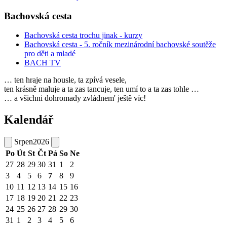
Bachovská cesta
Bachovská cesta trochu jinak - kurzy
Bachovská cesta - 5. ročník mezinárodní bachovské soutěže
pro děti a mladé
BACH TV
… ten hraje na housle, ta zpívá vesele,
ten krásně maluje a ta zas tancuje, ten umí to a ta zas tohle …
… a všichni dohromady zvládnem' ještě víc!
Kalendář
Srpen
2026
Po
Út
St
Čt
Pá
So
Ne
27
28
29
30
31
1
2
3
4
5
6
7
8
9
10
11
12
13
14
15
16
17
18
19
20
21
22
23
24
25
26
27
28
29
30
31
1
2
3
4
5
6