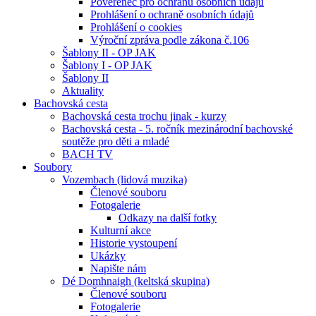
Pověřenec pro ochranu osobních údajů
Prohlášení o ochraně osobních údajů
Prohlášení o cookies
Výroční zpráva podle zákona č.106
Šablony II - OP JAK
Šablony I - OP JAK
Šablony II
Aktuality
Bachovská cesta
Bachovská cesta trochu jinak - kurzy
Bachovská cesta - 5. ročník mezinárodní bachovské
soutěže pro děti a mladé
BACH TV
Soubory
Vozembach (lidová muzika)
Členové souboru
Fotogalerie
Odkazy na další fotky
Kulturní akce
Historie vystoupení
Ukázky
Napište nám
Dé Domhnaigh (keltská skupina)
Členové souboru
Fotogalerie