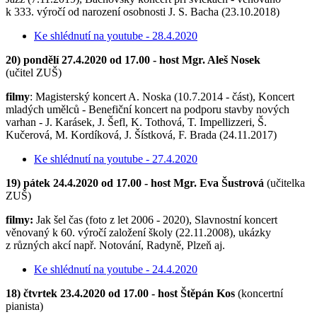
k 333. výročí od narození osobnosti J. S. Bacha (23.10.2018)
Ke shlédnutí na youtube - 28.4.2020
20) pondělí 27.4.2020 od 17.00 - host Mgr. Aleš Nosek
(učitel ZUŠ)
filmy
: Magisterský koncert A. Noska (10.7.2014 - část), Koncert
mladých umělců - Benefiční koncert na podporu stavby nových
varhan - J. Karásek, J. Šefl, K. Tothová, T. Impellizzeri, Š.
Kučerová, M. Kordíková, J. Šístková, F. Brada (24.11.2017)
Ke shlédnutí na youtube - 27.4.2020
19) pátek 24.4.2020 od 17.00 - host Mgr. Eva Šustrová
(učitelka
ZUŠ)
filmy:
Jak šel čas (foto z let 2006 - 2020), Slavnostní koncert
věnovaný k 60. výročí založení školy (22.11.2008), ukázky
z různých akcí např. Notování, Radyně, Plzeň aj.
Ke shlédnutí na youtube - 24.4.2020
18) čtvrtek 23.4.2020 od 17.00 - host Štěpán Kos
(koncertní
pianista)