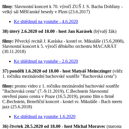
filmy
: Slavnostní koncert k 70. výročí ZUŠ J. S. Bacha Dobřany -
velký sál Měšťanské besedy v Plzni (23.6.2017)
Ke shlédnutí na youtube - 4.6.2020
38) úterý 2.6.2020 od 18.00 - host Jan Karásek
(bývalý žák)
filmy:
Pěvecký recitál J. Karáska - kostel sv. Mikuláše (15.6.2008),
Slavnostní koncert k 5. výročí dětského orchestru MACARÁT
(30.11.2018)
Ke shlédnutí na youtube - 2.6.2020
37) pondělí 1.6.2020 od 18.00 - host Matyáš Meinczinger
(vítěz
1. ročníku mezinárodní bachovské soutěže "Bachovská cesta")
filmy:
promo video z 1. ročníku mezinárodní bachovské soutěže
"Bachovská cesta" (7.-9.11.2019), C.Bechstein Slavnostní
otevření piano centra v Praze (16.5.2019), promo film o firmě
C.Bechstein, Benefiční koncert - kostel sv. Mikuláše - Bach meets
jazz (25.6.2018)
Ke shlédnutí na youtube 1.6.2020
36) čtvrtek 28.5.2020 od 18.00 - host Michal Moravec
(starosta