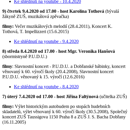
Ke shlédnutí na youtube - 10.4.2020
9) čtvrtek 9.4.2020 od 17.00 - host Karolína Tothová
(bývalá
žákyně ZUŠ, muzikálová zpěvačka)
filmy:
Večer muzikálových melodií (28.4.2011), Koncert K.
Tothová, T. Impellizzeri (15.6.2015)
Ke shlédnutí na youtube - 9.4.2020
8) středa 8.4.2020 od 17.00 - host Mgr. Veronika Hanšová
(sbormistryně P.U.D.U.)
filmy
: Slavnostní koncert - P.U.D.U. a Dobřanské bábinky, koncert
věnovaný k 60. výročí školy (20.4.2008), Slavnostní koncert
P.U.D.U. věnovaný k 15. výročí (12.6.2016)
Ke shlédnutí na youtube - 8.4.2020
7) úterý 7.4.2020 od 17.00 - host Jiřina Faltýnová
(učitelka ZUŠ)
filmy:
Výlet historickým autobudem po stopách hudebních
skladatelů, výlet věnovaný k 60. výročí školy (30.5.2008), Společný
koncert ZUŠ Taussigova 1150 Praha 8 a ZUŠ J. S. Bacha Dobřany
(16.11.2005)