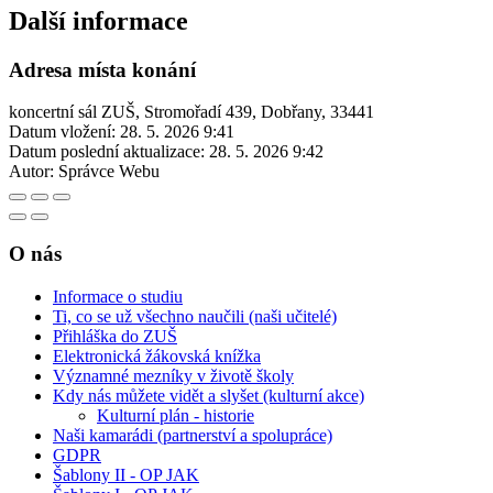
Další informace
Adresa místa konání
koncertní sál ZUŠ, Stromořadí 439, Dobřany, 33441
Datum vložení:
28. 5. 2026 9:41
Datum poslední aktualizace:
28. 5. 2026 9:42
Autor:
Správce Webu
O nás
Informace o studiu
Ti, co se už všechno naučili (naši učitelé)
Přihláška do ZUŠ
Elektronická žákovská knížka
Významné mezníky v životě školy
Kdy nás můžete vidět a slyšet (kulturní akce)
Kulturní plán - historie
Naši kamarádi (partnerství a spolupráce)
GDPR
Šablony II - OP JAK