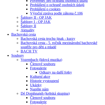
Pověřenec pro ochranu osobních údajů
Prohlášení o ochraně osobních údajů
Prohlášení o cookies
Výroční zpráva podle zákona č.106
Šablony II - OP JAK
Šablony I - OP JAK
Šablony II
Aktuality
Bachovská cesta
Bachovská cesta trochu jinak - kurzy
Bachovská cesta - 5. ročník mezinárodní bachovské
soutěže pro děti a mladé
BACH TV
Soubory
Vozembach (lidová muzika)
Členové souboru
Fotogalerie
Odkazy na další fotky
Kulturní akce
Historie vystoupení
Ukázky
Napište nám
Dé Domhnaigh (keltská skupina)
Členové souboru
Fotogalerie