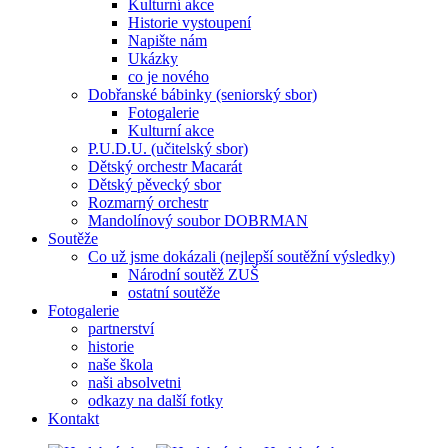
Kulturní akce
Historie vystoupení
Napište nám
Ukázky
co je nového
Dobřanské bábinky (seniorský sbor)
Fotogalerie
Kulturní akce
P.U.D.U. (učitelský sbor)
Dětský orchestr Macarát
Dětský pěvecký sbor
Rozmarný orchestr
Mandolínový soubor DOBRMAN
Soutěže
Co už jsme dokázali (nejlepší soutěžní výsledky)
Národní soutěž ZUŠ
ostatní soutěže
Fotogalerie
partnerství
historie
naše škola
naši absolvetni
odkazy na další fotky
Kontakt