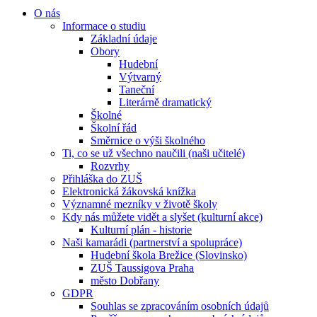
O nás
Informace o studiu
Základní údaje
Obory
Hudební
Výtvarný
Taneční
Literárně dramatický
Školné
Školní řád
Směrnice o výši školného
Ti, co se už všechno naučili (naši učitelé)
Rozvrhy
Přihláška do ZUŠ
Elektronická žákovská knížka
Významné mezníky v životě školy
Kdy nás můžete vidět a slyšet (kulturní akce)
Kulturní plán - historie
Naši kamarádi (partnerství a spolupráce)
Hudební škola Brežice (Slovinsko)
ZUŠ Taussigova Praha
město Dobřany
GDPR
Souhlas se zpracováním osobních údajů