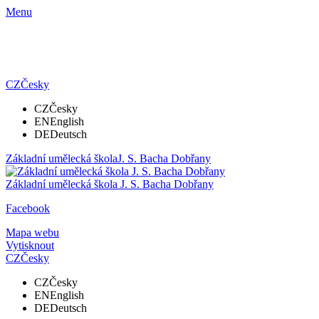
Menu
CZ
Česky
CZ
Česky
EN
English
DE
Deutsch
Základní umělecká škola
J. S. Bacha Dobřany
Základní umělecká škola
J. S. Bacha Dobřany
Facebook
Mapa webu
Vytisknout
CZ
Česky
CZ
Česky
EN
English
DE
Deutsch