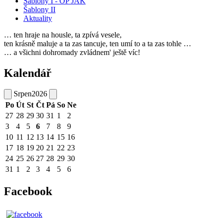
Šablony I - OP JAK
Šablony II
Aktuality
… ten hraje na housle, ta zpívá vesele,
ten krásně maluje a ta zas tancuje, ten umí to a ta zas tohle …
… a všichni dohromady zvládnem' ještě víc!
Kalendář
Srpen
2026
Po
Út
St
Čt
Pá
So
Ne
27
28
29
30
31
1
2
3
4
5
6
7
8
9
10
11
12
13
14
15
16
17
18
19
20
21
22
23
24
25
26
27
28
29
30
31
1
2
3
4
5
6
Facebook