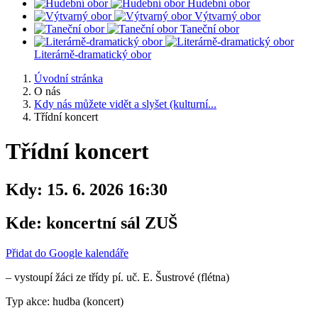
Hudební obor
Výtvarný obor
Taneční obor
Literárně-dramatický obor
Úvodní stránka
O nás
Kdy nás můžete vidět a slyšet (kulturní...
Třídní koncert
Třídní koncert
Kdy:
15. 6. 2026 16:30
Kde:
koncertní sál ZUŠ
Přidat do Google kalendáře
– vystoupí žáci ze třídy pí. uč. E. Šustrové (flétna)
Typ akce: hudba (koncert)