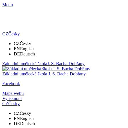
Menu
CZ
Česky
CZ
Česky
EN
English
DE
Deutsch
Základní umělecká škola
J. S. Bacha Dobřany
Základní umělecká škola
J. S. Bacha Dobřany
Facebook
Mapa webu
Vytisknout
CZ
Česky
CZ
Česky
EN
English
DE
Deutsch