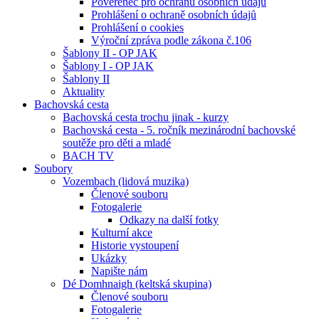
Pověřenec pro ochranu osobních údajů
Prohlášení o ochraně osobních údajů
Prohlášení o cookies
Výroční zpráva podle zákona č.106
Šablony II - OP JAK
Šablony I - OP JAK
Šablony II
Aktuality
Bachovská cesta
Bachovská cesta trochu jinak - kurzy
Bachovská cesta - 5. ročník mezinárodní bachovské
soutěže pro děti a mladé
BACH TV
Soubory
Vozembach (lidová muzika)
Členové souboru
Fotogalerie
Odkazy na další fotky
Kulturní akce
Historie vystoupení
Ukázky
Napište nám
Dé Domhnaigh (keltská skupina)
Členové souboru
Fotogalerie