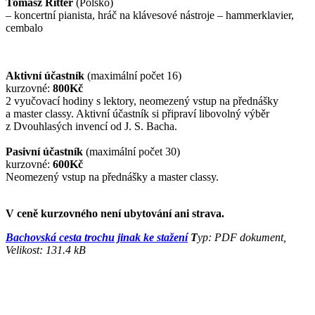
Tomasz Ritter
(Polsko)
– koncertní pianista, hráč na klávesové nástroje – hammerklavier,
cembalo
Aktivní účastník
(maximální počet 16)
kurzovné:
800Kč
2 vyučovací hodiny s lektory, neomezený vstup na přednášky
a master classy. Aktivní účastník si připraví libovolný výběr
z Dvouhlasých invencí od J. S. Bacha.
Pasivní účastník
(maximální počet 30)
kurzovné:
600Kč
Neomezený vstup na přednášky a master classy.
V ceně kurzovného není ubytování ani strava.
Bachovská cesta trochu jinak ke stažení
T
yp: PDF dokument,
Velikost: 131.4 kB