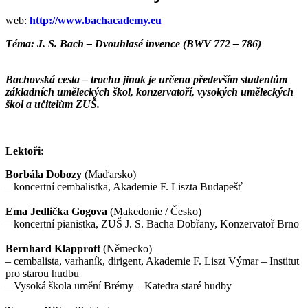
web:
http://www.bachacademy.eu
Téma: J. S. Bach –
Dvouhlasé invence
(BWV 772 – 786)
Bachovská cesta – trochu jinak je určena především studentům
základních uměleckých škol, konzervatoří, vysokých uměleckých
škol a učitelům ZUŠ.
Lektoři:
Borbála Dobozy
(Maďarsko)
– koncertní cembalistka, Akademie F. Liszta Budapešť
Ema Jedlička Gogova
(Makedonie / Česko)
– koncertní pianistka, ZUŠ J. S. Bacha Dobřany, Konzervatoř Brno
Bernhard Klapprott
(Německo)
– cembalista, varhaník, dirigent, Akademie F. Liszt Výmar – Institut
pro starou hudbu
– Vysoká škola umění Brémy – Katedra staré hudby