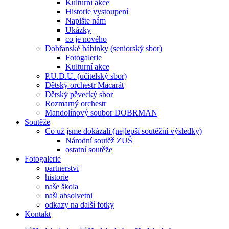
Kulturní akce
Historie vystoupení
Napište nám
Ukázky
co je nového
Dobřanské bábinky (seniorský sbor)
Fotogalerie
Kulturní akce
P.U.D.U. (učitelský sbor)
Dětský orchestr Macarát
Dětský pěvecký sbor
Rozmarný orchestr
Mandolínový soubor DOBRMAN
Soutěže
Co už jsme dokázali (nejlepší soutěžní výsledky)
Národní soutěž ZUŠ
ostatní soutěže
Fotogalerie
partnerství
historie
naše škola
naši absolvetni
odkazy na další fotky
Kontakt