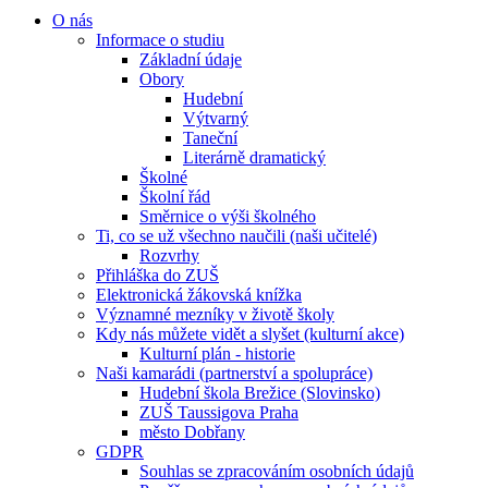
O nás
Informace o studiu
Základní údaje
Obory
Hudební
Výtvarný
Taneční
Literárně dramatický
Školné
Školní řád
Směrnice o výši školného
Ti, co se už všechno naučili (naši učitelé)
Rozvrhy
Přihláška do ZUŠ
Elektronická žákovská knížka
Významné mezníky v životě školy
Kdy nás můžete vidět a slyšet (kulturní akce)
Kulturní plán - historie
Naši kamarádi (partnerství a spolupráce)
Hudební škola Brežice (Slovinsko)
ZUŠ Taussigova Praha
město Dobřany
GDPR
Souhlas se zpracováním osobních údajů