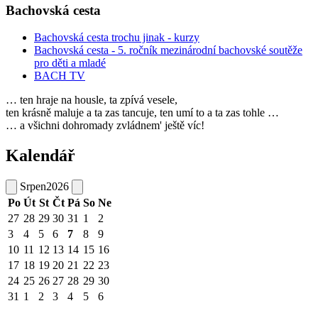
Bachovská cesta
Bachovská cesta trochu jinak - kurzy
Bachovská cesta - 5. ročník mezinárodní bachovské soutěže
pro děti a mladé
BACH TV
… ten hraje na housle, ta zpívá vesele,
ten krásně maluje a ta zas tancuje, ten umí to a ta zas tohle …
… a všichni dohromady zvládnem' ještě víc!
Kalendář
Srpen
2026
Po
Út
St
Čt
Pá
So
Ne
27
28
29
30
31
1
2
3
4
5
6
7
8
9
10
11
12
13
14
15
16
17
18
19
20
21
22
23
24
25
26
27
28
29
30
31
1
2
3
4
5
6