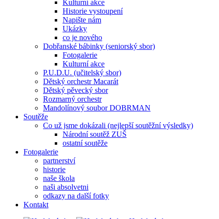
Kulturní akce
Historie vystoupení
Napište nám
Ukázky
co je nového
Dobřanské bábinky (seniorský sbor)
Fotogalerie
Kulturní akce
P.U.D.U. (učitelský sbor)
Dětský orchestr Macarát
Dětský pěvecký sbor
Rozmarný orchestr
Mandolínový soubor DOBRMAN
Soutěže
Co už jsme dokázali (nejlepší soutěžní výsledky)
Národní soutěž ZUŠ
ostatní soutěže
Fotogalerie
partnerství
historie
naše škola
naši absolvetni
odkazy na další fotky
Kontakt