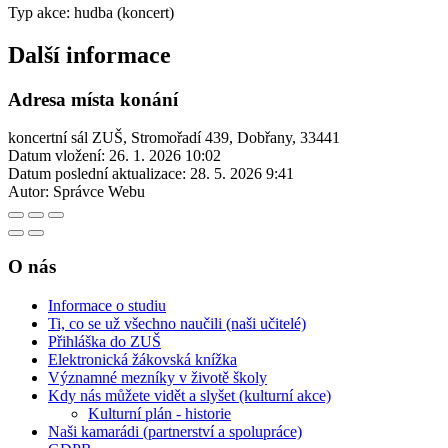
Typ akce: hudba (koncert)
Další informace
Adresa místa konání
koncertní sál ZUŠ, Stromořadí 439, Dobřany, 33441
Datum vložení:
26. 1. 2026 10:02
Datum poslední aktualizace:
28. 5. 2026 9:41
Autor:
Správce Webu
O nás
Informace o studiu
Ti, co se už všechno naučili (naši učitelé)
Přihláška do ZUŠ
Elektronická žákovská knížka
Významné mezníky v životě školy
Kdy nás můžete vidět a slyšet (kulturní akce)
Kulturní plán - historie
Naši kamarádi (partnerství a spolupráce)