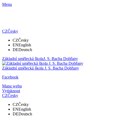
Menu
CZ
Česky
CZ
Česky
EN
English
DE
Deutsch
Základní umělecká škola
J. S. Bacha Dobřany
Základní umělecká škola
J. S. Bacha Dobřany
Facebook
Mapa webu
Vytisknout
CZ
Česky
CZ
Česky
EN
English
DE
Deutsch