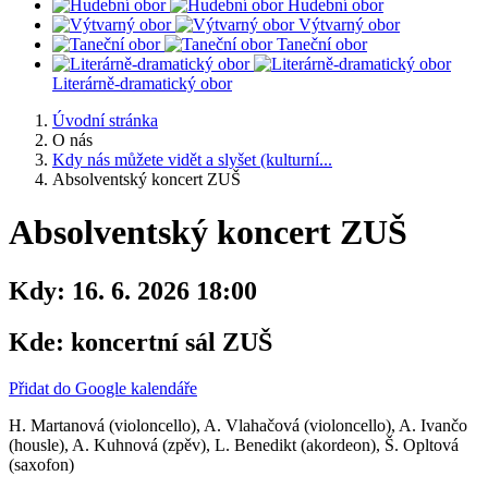
Hudební obor
Výtvarný obor
Taneční obor
Literárně-dramatický obor
Úvodní stránka
O nás
Kdy nás můžete vidět a slyšet (kulturní...
Absolventský koncert ZUŠ
Absolventský koncert ZUŠ
Kdy:
16. 6. 2026 18:00
Kde:
koncertní sál ZUŠ
Přidat do Google kalendáře
H. Martanová (violoncello), A. Vlahačová (violoncello), A. Ivančo
(housle), A. Kuhnová (zpěv), L. Benedikt (akordeon), Š. Opltová
(saxofon)