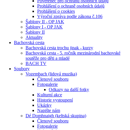
Pověřenec pro ochranu osobních údajů
Prohlášení o ochraně osobních údajů
Prohlášení o cookies
Výroční zpráva podle zákona č.106
Šablony II - OP JAK
Šablony I - OP JAK
Šablony II
Aktuality
Bachovská cesta
Bachovská cesta trochu jinak - kurzy
Bachovská cesta - 5. ročník mezinárodní bachovské
soutěže pro děti a mladé
BACH TV
Soubory
Vozembach (lidová muzika)
Členové souboru
Fotogalerie
Odkazy na další fotky
Kulturní akce
Historie vystoupení
Ukázky
Napište nám
Dé Domhnaigh (keltská skupina)
Členové souboru
Fotogalerie