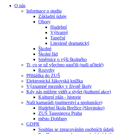
O nás
Informace o studiu
Základní údaje
Obory
Hudební
Výtvarný
Taneční
Literárně dramatický
Školné
Školní řád
Směrnice o výši školného
Ti, co se už všechno naučili (naši učitelé)
Rozvrhy
Přihláška do ZUŠ
Elektronická žákovská knížka
Významné mezníky v životě školy
Kdy nás můžete vidět a slyšet (kulturní akce)
Kulturní plán - historie
Naši kamarádi (partnerství a spolupráce)
Hudební škola Brežice (Slovinsko)
ZUŠ Taussigova Praha
město Dobřany
GDPR
Souhlas se zpracováním osobních údajů