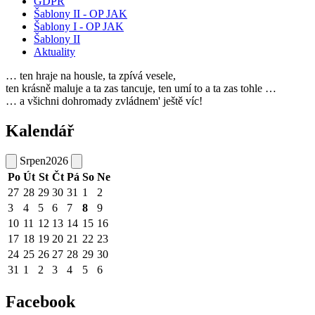
GDPR
Šablony II - OP JAK
Šablony I - OP JAK
Šablony II
Aktuality
… ten hraje na housle, ta zpívá vesele,
ten krásně maluje a ta zas tancuje, ten umí to a ta zas tohle …
… a všichni dohromady zvládnem' ještě víc!
Kalendář
Srpen
2026
Po
Út
St
Čt
Pá
So
Ne
27
28
29
30
31
1
2
3
4
5
6
7
8
9
10
11
12
13
14
15
16
17
18
19
20
21
22
23
24
25
26
27
28
29
30
31
1
2
3
4
5
6
Facebook