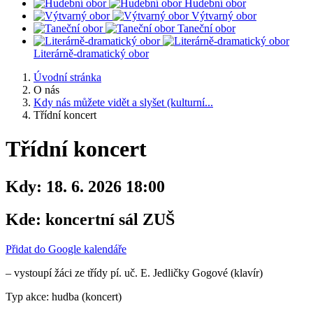
Hudební obor
Výtvarný obor
Taneční obor
Literárně-dramatický obor
Úvodní stránka
O nás
Kdy nás můžete vidět a slyšet (kulturní...
Třídní koncert
Třídní koncert
Kdy:
18. 6. 2026 18:00
Kde:
koncertní sál ZUŠ
Přidat do Google kalendáře
– vystoupí žáci ze třídy pí. uč. E. Jedličky Gogové (klavír)
Typ akce: hudba (koncert)