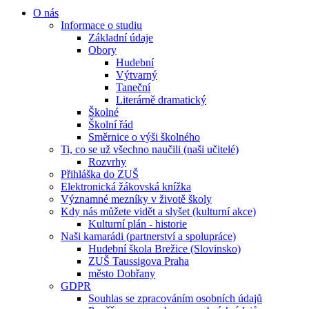
O nás
Informace o studiu
Základní údaje
Obory
Hudební
Výtvarný
Taneční
Literárně dramatický
Školné
Školní řád
Směrnice o výši školného
Ti, co se už všechno naučili (naši učitelé)
Rozvrhy
Přihláška do ZUŠ
Elektronická žákovská knížka
Významné mezníky v životě školy
Kdy nás můžete vidět a slyšet (kulturní akce)
Kulturní plán - historie
Naši kamarádi (partnerství a spolupráce)
Hudební škola Brežice (Slovinsko)
ZUŠ Taussigova Praha
město Dobřany
GDPR
Souhlas se zpracováním osobních údajů