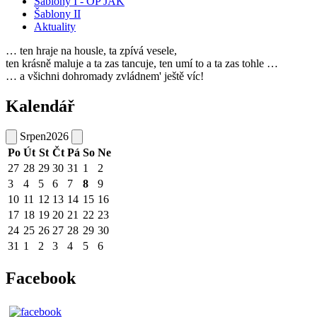
Šablony I - OP JAK
Šablony II
Aktuality
… ten hraje na housle, ta zpívá vesele,
ten krásně maluje a ta zas tancuje, ten umí to a ta zas tohle …
… a všichni dohromady zvládnem' ještě víc!
Kalendář
Srpen
2026
Po
Út
St
Čt
Pá
So
Ne
27
28
29
30
31
1
2
3
4
5
6
7
8
9
10
11
12
13
14
15
16
17
18
19
20
21
22
23
24
25
26
27
28
29
30
31
1
2
3
4
5
6
Facebook