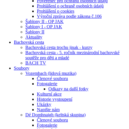
Pověřenec pro ochranu osobních údajů
Prohlášení o ochraně osobních údajů
Prohlášení o cookies
Výroční zpráva podle zákona č.106
Šablony II - OP JAK
Šablony I - OP JAK
Šablony II
Aktuality
Bachovská cesta
Bachovská cesta trochu jinak - kurzy
Bachovská cesta - 5. ročník mezinárodní bachovské
soutěže pro děti a mladé
BACH TV
Soubory
Vozembach (lidová muzika)
Členové souboru
Fotogalerie
Odkazy na další fotky
Kulturní akce
Historie vystoupení
Ukázky
Napište nám
Dé Domhnaigh (keltská skupina)
Členové souboru
Fotogalerie