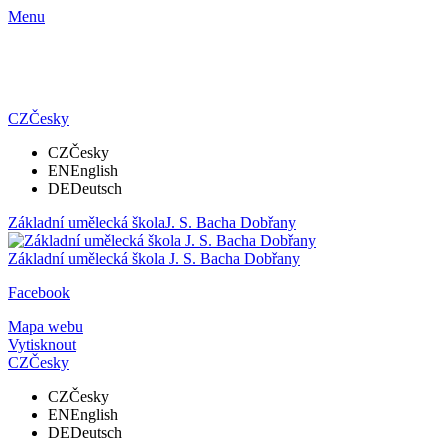
Menu
CZ
Česky
CZ
Česky
EN
English
DE
Deutsch
Základní umělecká škola
J. S. Bacha Dobřany
Základní umělecká škola
J. S. Bacha Dobřany
Facebook
Mapa webu
Vytisknout
CZ
Česky
CZ
Česky
EN
English
DE
Deutsch