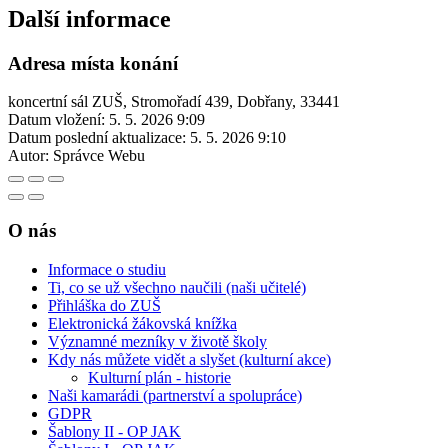
Další informace
Adresa místa konání
koncertní sál ZUŠ, Stromořadí 439, Dobřany, 33441
Datum vložení:
5. 5. 2026 9:09
Datum poslední aktualizace:
5. 5. 2026 9:10
Autor:
Správce Webu
O nás
Informace o studiu
Ti, co se už všechno naučili (naši učitelé)
Přihláška do ZUŠ
Elektronická žákovská knížka
Významné mezníky v životě školy
Kdy nás můžete vidět a slyšet (kulturní akce)
Kulturní plán - historie
Naši kamarádi (partnerství a spolupráce)
GDPR
Šablony II - OP JAK