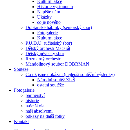
Kulturní akce
Historie vystoupení
Napište nám
Ukázky
co je nového
Dobřanské bábinky (seniorský sbor)
Fotogalerie
Kulturní akce
P.U.D.U. (učitelský sbor)
Dětský orchestr Macarát
Dětský pěvecký sbor
Rozmarný orchestr
Mandolínový soubor DOBRMAN
Soutěže
Co už jsme dokázali (nejlepší soutěžní výsledky)
Národní soutěž ZUŠ
ostatní soutěže
Fotogalerie
partnerství
historie
naše škola
naši absolvetni
odkazy na další fotky
Kontakt