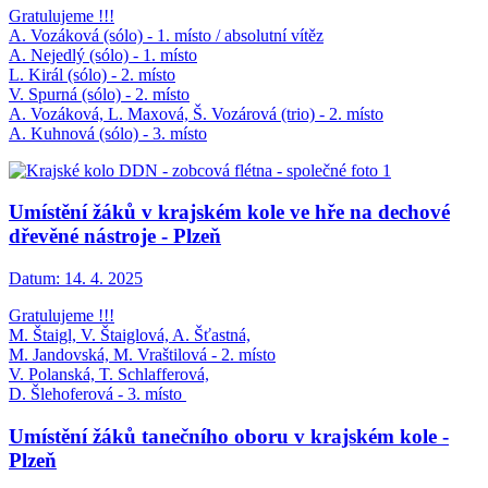
Gratulujeme !!!
A. Vozáková (sólo) - 1. místo / absolutní vítěz
A. Nejedlý (sólo) - 1. místo
L. Királ (sólo) - 2. místo
V. Spurná (sólo) - 2. místo
A. Vozáková, L. Maxová, Š. Vozárová (trio) - 2. místo
A. Kuhnová (sólo) - 3. místo
Umístění žáků v krajském kole ve hře na dechové
dřevěné nástroje - Plzeň
Datum:
14. 4. 2025
Gratulujeme !!!
M. Štaigl, V. Štaiglová, A. Šťastná,
M. Jandovská, M. Vraštilová - 2. místo
V. Polanská, T. Schlafferová,
D. Šlehoferová - 3. místo
Umístění žáků tanečního oboru v krajském kole -
Plzeň