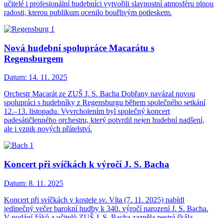
učitelé i profesionální hudebníci vytvořili slavnostní atmosféru plnou
radosti, kterou publikum ocenilo bouřlivým potleskem.
Nová hudební spolupráce Macarátu s
Regensburgem
Datum:
14. 11. 2025
Orchestr Macarát ze ZUŠ J. S. Bacha Dobřany navázal novou
spolupráci s hudebníky z Regensburgu během společného setkání
12.–13. listopadu. Vyvrcholením byl společný koncert
padesátičlenného orchestru, který potvrdil nejen hudební nadšení,
ale i vznik nových přátelství.
Koncert při svíčkách k výročí J. S. Bacha
Datum:
8. 11. 2025
Koncert při svíčkách v kostele sv. Víta (7. 11. 2025) nabídl
jedinečný večer barokní hudby k 340. výročí narození J. S. Bacha.
V podání žáků a učitelů ZUŠ J. S. Bacha zazněla pestrá škála