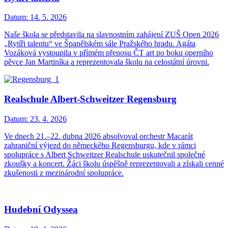
Datum:
14. 5. 2026
Naše škola se představila na slavnostním zahájení ZUŠ Open 2026
„Rytíři talentu“ ve Španělském sále Pražského hradu. Agáta
Vozáková vystoupila v přímém přenosu ČT art po boku operního
pěvce Jan Martiníka a reprezentovala školu na celostátní úrovni.
Realschule Albert-Schweitzer Regensburg
Datum:
23. 4. 2026
Ve dnech 21.–22. dubna 2026 absolvoval orchestr Macarát
zahraniční výjezd do německého Regensburgu, kde v rámci
spolupráce s Albert Schweitzer Realschule uskutečnil společné
zkoušky a koncert. Žáci školu úspěšně reprezentovali a získali cenné
zkušenosti z mezinárodní spolupráce.
Hudební Odyssea