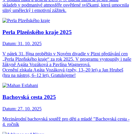
skladeb v podmanivé atmosféře osvětlené svíčkami, která umocnila
silný umělecký i emotivní zážitek.
Perla Plzeňského kraje 2025
Datum:
31. 10. 2025
V pátek 31. října proběhlo v Novém divadle v Plzni předávání cen
„Perla Plzeňského kraje“ za rok 2025. V programu vystoupily i naše
žákyně Agáta Vozáková a Pavlína Wagnerová.
Ocenění získala Agáta Vozáková (zpěv, 13–20 let) a Jan Hrubeš
(hra na nástroj, 6–12 let). Gratulujeme!
Bachovská cesta 2025
Datum:
27. 10. 2025
Mezinárodní bachovská soutěž pro děti a mladé "Bachovská cesta -
4. ročník