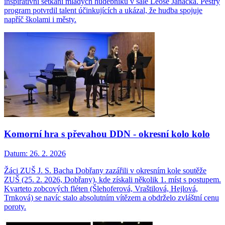
inspirativní setkání mladých hudebníků v sále Leoše Janáčka. Pestrý
program potvrdil talent účinkujících a ukázal, že hudba spojuje
napříč školami i městy.
Komorní hra s převahou DDN - okresní kolo kolo
Datum:
26. 2. 2026
Žáci ZUŠ J. S. Bacha Dobřany zazářili v okresním kole soutěže
ZUŠ (25. 2. 2026, Dobřany), kde získali několik 1. míst s postupem.
Kvarteto zobcových fléten (Šlehoferová, Vraštilová, Hejlová,
Trnková) se navíc stalo absolutním vítězem a obdrželo zvláštní cenu
poroty.