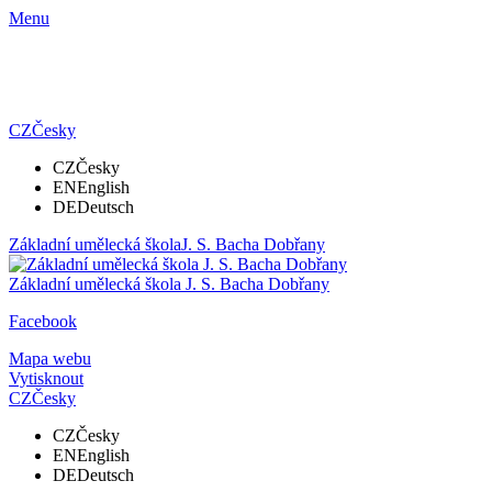
Menu
CZ
Česky
CZ
Česky
EN
English
DE
Deutsch
Základní umělecká škola
J. S. Bacha Dobřany
Základní umělecká škola
J. S. Bacha Dobřany
Facebook
Mapa webu
Vytisknout
CZ
Česky
CZ
Česky
EN
English
DE
Deutsch