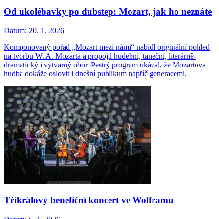
Od ukolébavky po dubstep: Mozart, jak ho neznáte
Datum:
20. 1. 2026
Komponovaný pořad „Mozart mezi námi“ nabídl originální pohled
na tvorbu W. A. Mozarta a propojil hudební, taneční, literárně-
dramatický i výtvarný obor. Pestrý program ukázal, že Mozartova
hudba dokáže oslovit i dnešní publikum napříč generacemi.
Tříkrálový benefiční koncert ve Wolframu