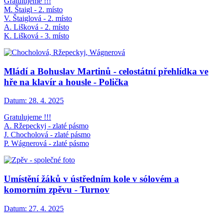
Gratulujeme !!!
M. Štaigl - 2. místo
V. Štaiglová - 2. místo
A. Lišková - 2. místo
K. Lišková - 3. místo
Mládí a Bohuslav Martinů - celostátní přehlídka ve
hře na klavír a housle - Polička
Datum:
28. 4. 2025
Gratulujeme !!!
A. Ržepeckyj - zlaté pásmo
J. Chocholová - zlaté pásmo
P. Wágnerová - zlaté pásmo
Umístění žáků v ústředním kole v sólovém a
komorním zpěvu - Turnov
Datum:
27. 4. 2025