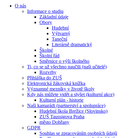
O nás
Informace o studiu
Základní údaje
Obory
Hudební
Výtvarný
Taneční
Literárně dramatický
Školné
Školní řád
Směrnice o výši školného
Ti, co se už všechno naučili (naši učitelé)
Rozvrhy
Přihláška do ZUŠ
Elektronická žákovská knížka
Významné mezníky v životě školy
Kdy nás můžete vidět a slyšet (kulturní akce)
Kulturní plán - historie
Naši kamarádi (partnerství a spolupráce)
Hudební škola Brežice (Slovinsko)
ZUŠ Taussigova Praha
město Dobřany
GDPR
Souhlas se zpracováním osobních údajů