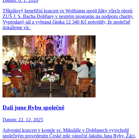
Datum:
6. 1. 2026
Tříkrálový benefiční koncert ve Wolframu spojil žáky všech oborů
ZUŠ J. S. Bacha Dobřany v pestrém programu na podporu charity.
Vyprodaný sál a vybraná částka 12 340 Kč potvrdily, že společně
dokážeme víc.
Dali jsme Rybu společně
Datum:
22. 12. 2025
Adventní koncert v kostele sv. Mikuláše v Dobřanech vyvrcholil
společným provedením České mše vánoční Jakuba Jana Ryby. Žáci,