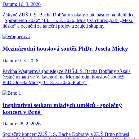
Datum:
16. 3. 2026
Žákyně ZUŠ J. S. Bacha Dobřany získaly zlaté pásmo na přehlídce
„Spiramento 2026“ (13.–15. 3. 2026, Most) za choreografii „Mezi-
lidské“ a ocenění za taneční projev a zaujetí skupiny.
Mezinárodní houslová soutěž PhDr. Josefa Micky
Datum:
9. 3. 2026
Pavlína Wagnerová (housle) ze ZUŠ J. S. Bacha Dobřany získala
čestné uznání ve V. kategorii na Mezinárodní houslové soutěži
PhDr. Josefa Micky (6.–8. 3. 2026, Praha).
Inspirativní setkání mladých umělců - společný
koncert v Brně
Datum:
28. 2. 2026
Společný koncert ZUŠ J. S. Bacha Dobřany a ZUŠ Brno přinesl