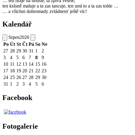
… ten hraje na housle, ta zpívá vesele,
ten krásně maluje a ta zas tancuje, ten umí to a ta zas tohle …
… a všichni dohromady zvládnem' ještě víc!
Kalendář
Srpen
2026
Po
Út
St
Čt
Pá
So
Ne
27
28
29
30
31
1
2
3
4
5
6
7
8
9
10
11
12
13
14
15
16
17
18
19
20
21
22
23
24
25
26
27
28
29
30
31
1
2
3
4
5
6
Facebook
Fotogalerie