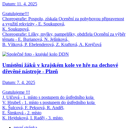
Datum:
11. 4. 2025
Gratulujeme!!!
Choreografie: Pospolu, získala Ocenění za pohybovou připravenost
a využití rekvizity - E. Soukupová,
K. Soukupová,
Choreografie: Lišky, myšky, pampelišky, obdržela Ocenění za výběr
tématu - E. Burianová, N. Jelínková,
B. Vítková, P. Ebelenderová, Z. Kraftová, A. Krejčová
Umístění žáků v krajském kole ve hře na dechové
dřevěné nástroje - Plzeň
Datum:
7. 4. 2025
Gratulujeme !!!
J. Ulčová - 1. místo s postupem do ústředního kola
V. Hrubeš - 1. místo s postupem do ústředního kola
K. Šulcová, F. Peksová, R. Anděl,
E. Šimková - 2. místo
K. Hejduková, I. Raděj - 3. místo
první stránka