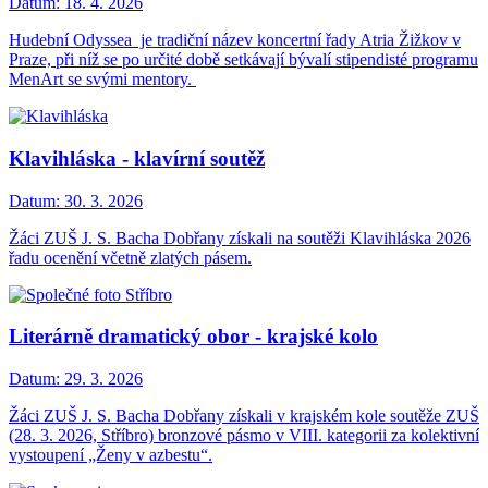
Datum:
18. 4. 2026
Hudební Odyssea je tradiční název koncertní řady Atria Žižkov v
Praze, při níž se po určité době setkávají bývalí stipendisté programu
MenArt se svými mentory.
Klavihláska - klavírní soutěž
Datum:
30. 3. 2026
Žáci ZUŠ J. S. Bacha Dobřany získali na soutěži Klavihláska 2026
řadu ocenění včetně zlatých pásem.
Literárně dramatický obor - krajské kolo
Datum:
29. 3. 2026
Žáci ZUŠ J. S. Bacha Dobřany získali v krajském kole soutěže ZUŠ
(28. 3. 2026, Stříbro) bronzové pásmo v VIII. kategorii za kolektivní
vystoupení „Ženy v azbestu“.