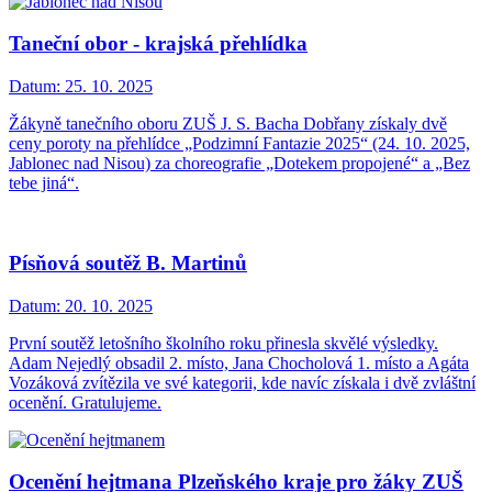
Taneční obor - krajská přehlídka
Datum:
25. 10. 2025
Žákyně tanečního oboru ZUŠ J. S. Bacha Dobřany získaly dvě
ceny poroty na přehlídce „Podzimní Fantazie 2025“ (24. 10. 2025,
Jablonec nad Nisou) za choreografie „Dotekem propojené“ a „Bez
tebe jiná“.
Písňová soutěž B. Martinů
Datum:
20. 10. 2025
První soutěž letošního školního roku přinesla skvělé výsledky.
Adam Nejedlý obsadil 2. místo, Jana Chocholová 1. místo a Agáta
Vozáková zvítězila ve své kategorii, kde navíc získala i dvě zvláštní
ocenění. Gratulujeme.
Ocenění hejtmana Plzeňského kraje pro žáky ZUŠ