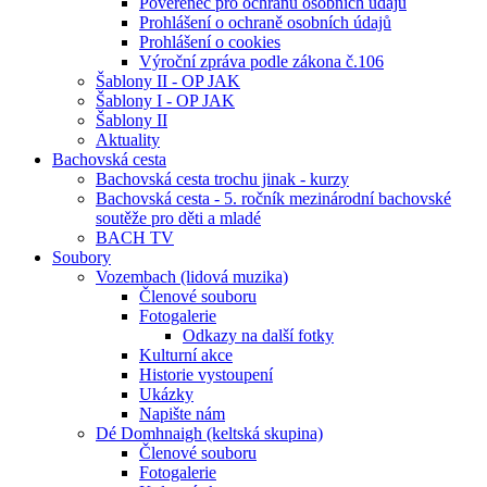
Pověřenec pro ochranu osobních údajů
Prohlášení o ochraně osobních údajů
Prohlášení o cookies
Výroční zpráva podle zákona č.106
Šablony II - OP JAK
Šablony I - OP JAK
Šablony II
Aktuality
Bachovská cesta
Bachovská cesta trochu jinak - kurzy
Bachovská cesta - 5. ročník mezinárodní bachovské
soutěže pro děti a mladé
BACH TV
Soubory
Vozembach (lidová muzika)
Členové souboru
Fotogalerie
Odkazy na další fotky
Kulturní akce
Historie vystoupení
Ukázky
Napište nám
Dé Domhnaigh (keltská skupina)
Členové souboru
Fotogalerie