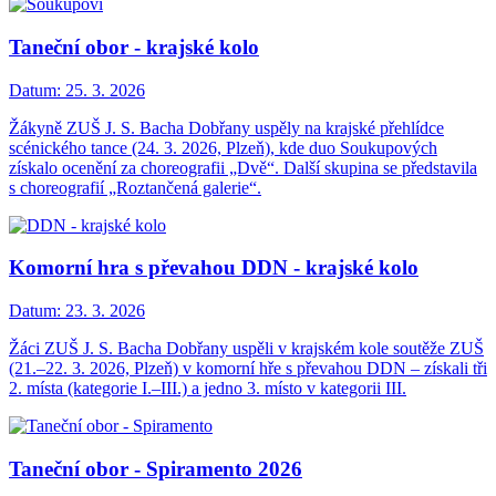
Taneční obor - krajské kolo
Datum:
25. 3. 2026
Žákyně ZUŠ J. S. Bacha Dobřany uspěly na krajské přehlídce
scénického tance (24. 3. 2026, Plzeň), kde duo Soukupových
získalo ocenění za choreografii „Dvě“. Další skupina se představila
s choreografií „Roztančená galerie“.
Komorní hra s převahou DDN - krajské kolo
Datum:
23. 3. 2026
Žáci ZUŠ J. S. Bacha Dobřany uspěli v krajském kole soutěže ZUŠ
(21.–22. 3. 2026, Plzeň) v komorní hře s převahou DDN – získali tři
2. místa (kategorie I.–III.) a jedno 3. místo v kategorii III.
Taneční obor - Spiramento 2026