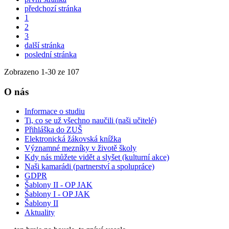
předchozí stránka
1
2
3
další stránka
poslední stránka
Zobrazeno
1
-
30
ze 107
O nás
Informace o studiu
Ti, co se už všechno naučili (naši učitelé)
Přihláška do ZUŠ
Elektronická žákovská knížka
Významné mezníky v životě školy
Kdy nás můžete vidět a slyšet (kulturní akce)
Naši kamarádi (partnerství a spolupráce)
GDPR
Šablony II - OP JAK
Šablony I - OP JAK
Šablony II
Aktuality