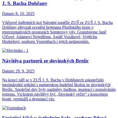
J. S. Bacha Dobřany
Datum:
8. 10. 2025
Vítězové ústředních kol Národní soutěže ZUŠ ze ZUŠ J. S. Bacha
Dobřany převzali ocenění hejtmana Plzeňského kraje v
reprezentativních prostorách Semlerovy vily. Gratulujeme Janě
Ulčové, Adamovi Nejedlému, Agátě Vozákové, Vojtěchu
Hrubešovi, souboru Vozembach i jejich pedagogům.
Návštěva partnerů ze slovinských Brežic
Datum:
29. 9. 2025
Na konci září se v ZUŠ J. S. Bacha v Dobřanech uskutečnilo
mezinárodní setkání s partnerskou hudební školou ze slovinských
Brežic. Společné dny byly naplněny hudbou, inspirací i poznáváním
regionu. Vrcholem návštěvy byl „Slovinský večer“ s koncertem
hostů, vernisáží a degustací vín.
Umístění žáků v ústředním kole - soubory lidové