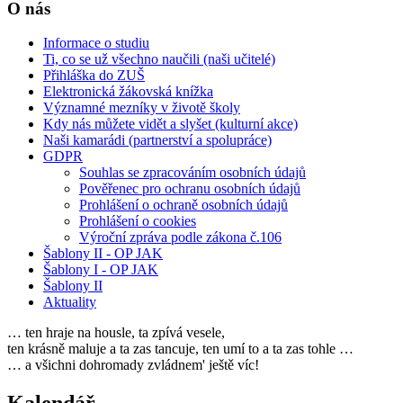
O nás
Informace o studiu
Ti, co se už všechno naučili (naši učitelé)
Přihláška do ZUŠ
Elektronická žákovská knížka
Významné mezníky v životě školy
Kdy nás můžete vidět a slyšet (kulturní akce)
Naši kamarádi (partnerství a spolupráce)
GDPR
Souhlas se zpracováním osobních údajů
Pověřenec pro ochranu osobních údajů
Prohlášení o ochraně osobních údajů
Prohlášení o cookies
Výroční zpráva podle zákona č.106
Šablony II - OP JAK
Šablony I - OP JAK
Šablony II
Aktuality
… ten hraje na housle, ta zpívá vesele,
ten krásně maluje a ta zas tancuje, ten umí to a ta zas tohle …
… a všichni dohromady zvládnem' ještě víc!