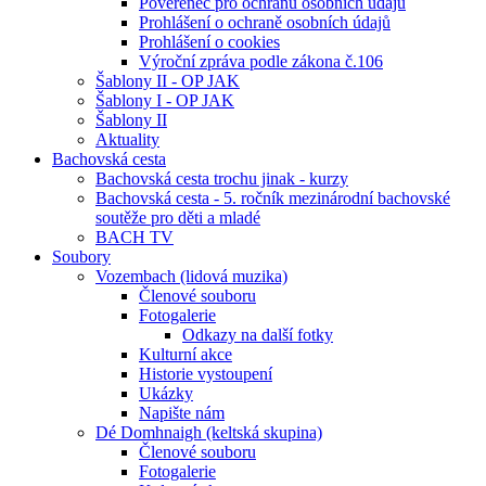
Pověřenec pro ochranu osobních údajů
Prohlášení o ochraně osobních údajů
Prohlášení o cookies
Výroční zpráva podle zákona č.106
Šablony II - OP JAK
Šablony I - OP JAK
Šablony II
Aktuality
Bachovská cesta
Bachovská cesta trochu jinak - kurzy
Bachovská cesta - 5. ročník mezinárodní bachovské
soutěže pro děti a mladé
BACH TV
Soubory
Vozembach (lidová muzika)
Členové souboru
Fotogalerie
Odkazy na další fotky
Kulturní akce
Historie vystoupení
Ukázky
Napište nám
Dé Domhnaigh (keltská skupina)
Členové souboru
Fotogalerie