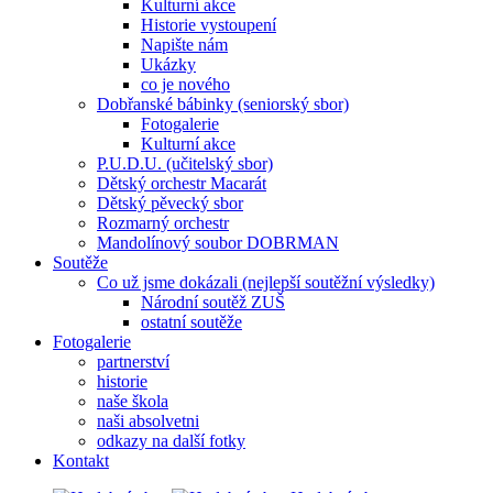
Kulturní akce
Historie vystoupení
Napište nám
Ukázky
co je nového
Dobřanské bábinky (seniorský sbor)
Fotogalerie
Kulturní akce
P.U.D.U. (učitelský sbor)
Dětský orchestr Macarát
Dětský pěvecký sbor
Rozmarný orchestr
Mandolínový soubor DOBRMAN
Soutěže
Co už jsme dokázali (nejlepší soutěžní výsledky)
Národní soutěž ZUŠ
ostatní soutěže
Fotogalerie
partnerství
historie
naše škola
naši absolvetni
odkazy na další fotky
Kontakt