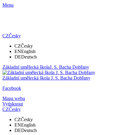
Menu
CZ
Česky
CZ
Česky
EN
English
DE
Deutsch
Základní umělecká škola
J. S. Bacha Dobřany
Základní umělecká škola
J. S. Bacha Dobřany
Facebook
Mapa webu
Vytisknout
CZ
Česky
CZ
Česky
EN
English
DE
Deutsch