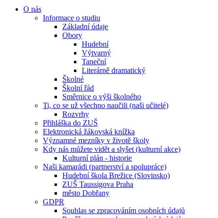
O nás
Informace o studiu
Základní údaje
Obory
Hudební
Výtvarný
Taneční
Literárně dramatický
Školné
Školní řád
Směrnice o výši školného
Ti, co se už všechno naučili (naši učitelé)
Rozvrhy
Přihláška do ZUŠ
Elektronická žákovská knížka
Významné mezníky v životě školy
Kdy nás můžete vidět a slyšet (kulturní akce)
Kulturní plán - historie
Naši kamarádi (partnerství a spolupráce)
Hudební škola Brežice (Slovinsko)
ZUŠ Taussigova Praha
město Dobřany
GDPR
Souhlas se zpracováním osobních údajů