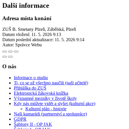
Další informace
Adresa místa konání
ZUŠ B. Smetany Plzeň, Zábělská, Plzeň
Datum vložení:
11. 5. 2026 9:13
Datum poslední aktualizace:
11. 5. 2026 9:14
Autor:
Správce Webu
O nás
Informace o studiu
Ti, co se už všechno naučili (naši učitelé)
Přihláška do ZUŠ
Elektronická žákovská knížka
Významné mezníky v životě školy
Kdy nás můžete vidět a slyšet (kulturní akce)
Kulturní plán - historie
Naši kamarádi (partnerství a spolupráce)
GDPR
Šablony II - OP JAK