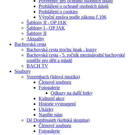
Pověřenec pro ochranu osobních údajů
Prohlášení o ochraně osobních údajů
Prohlášení o cookies
Výroční zpráva podle zákona č.106
Šablony II - OP JAK
Šablony I - OP JAK
Šablony II
Aktuality
Bachovská cesta
Bachovská cesta trochu jinak - kurzy
Bachovská cesta - 5. ročník mezinárodní bachovské
soutěže pro děti a mladé
BACH TV
Soubory
Vozembach (lidová muzika)
Členové souboru
Fotogalerie
Odkazy na další fotky
Kulturní akce
Historie vystoupení
Ukázky
Napište nám
Dé Domhnaigh (keltská skupina)
Členové souboru
Fotogalerie