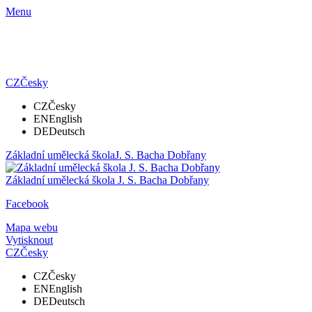
Menu
CZ
Česky
CZ
Česky
EN
English
DE
Deutsch
Základní umělecká škola
J. S. Bacha Dobřany
Základní umělecká škola
J. S. Bacha Dobřany
Facebook
Mapa webu
Vytisknout
CZ
Česky
CZ
Česky
EN
English
DE
Deutsch