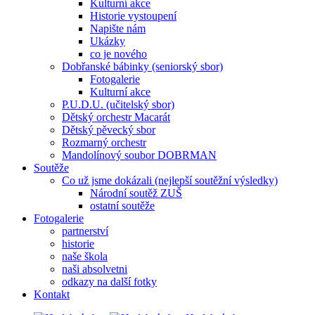
Kulturní akce
Historie vystoupení
Napište nám
Ukázky
co je nového
Dobřanské bábinky (seniorský sbor)
Fotogalerie
Kulturní akce
P.U.D.U. (učitelský sbor)
Dětský orchestr Macarát
Dětský pěvecký sbor
Rozmarný orchestr
Mandolínový soubor DOBRMAN
Soutěže
Co už jsme dokázali (nejlepší soutěžní výsledky)
Národní soutěž ZUŠ
ostatní soutěže
Fotogalerie
partnerství
historie
naše škola
naši absolvetni
odkazy na další fotky
Kontakt