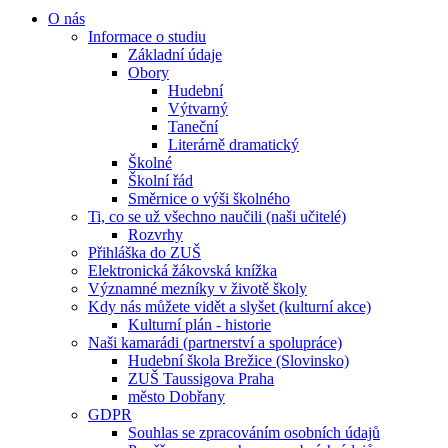
O nás
Informace o studiu
Základní údaje
Obory
Hudební
Výtvarný
Taneční
Literárně dramatický
Školné
Školní řád
Směrnice o výši školného
Ti, co se už všechno naučili (naši učitelé)
Rozvrhy
Přihláška do ZUŠ
Elektronická žákovská knížka
Významné mezníky v životě školy
Kdy nás můžete vidět a slyšet (kulturní akce)
Kulturní plán - historie
Naši kamarádi (partnerství a spolupráce)
Hudební škola Brežice (Slovinsko)
ZUŠ Taussigova Praha
město Dobřany
GDPR
Souhlas se zpracováním osobních údajů