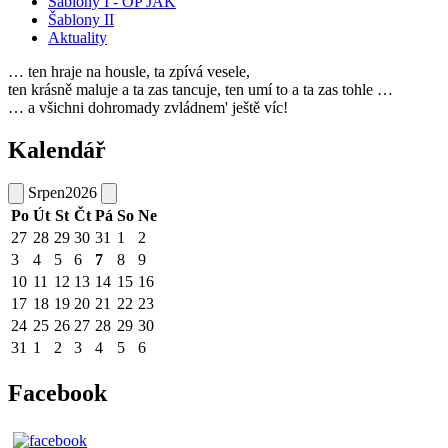
Šablony I - OP JAK
Šablony II
Aktuality
… ten hraje na housle, ta zpívá vesele,
ten krásně maluje a ta zas tancuje, ten umí to a ta zas tohle …
… a všichni dohromady zvládnem' ještě víc!
Kalendář
Srpen
2026
Po
Út
St
Čt
Pá
So
Ne
27
28
29
30
31
1
2
3
4
5
6
7
8
9
10
11
12
13
14
15
16
17
18
19
20
21
22
23
24
25
26
27
28
29
30
31
1
2
3
4
5
6
Facebook