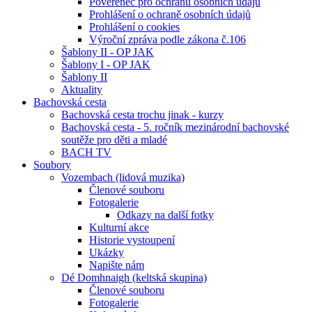
Pověřenec pro ochranu osobních údajů
Prohlášení o ochraně osobních údajů
Prohlášení o cookies
Výroční zpráva podle zákona č.106
Šablony II - OP JAK
Šablony I - OP JAK
Šablony II
Aktuality
Bachovská cesta
Bachovská cesta trochu jinak - kurzy
Bachovská cesta - 5. ročník mezinárodní bachovské
soutěže pro děti a mladé
BACH TV
Soubory
Vozembach (lidová muzika)
Členové souboru
Fotogalerie
Odkazy na další fotky
Kulturní akce
Historie vystoupení
Ukázky
Napište nám
Dé Domhnaigh (keltská skupina)
Členové souboru
Fotogalerie