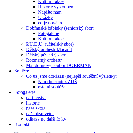
Kulturní akce
Historie vystoupení
Napište nám
Ukázky
co je nového
Dobřanské bábinky (seniorský sbor)
Fotogalerie
Kulturní akce
P.U.D.U. (učitelský sbor)
Dětský orchestr Macarát
Dětský pěvecký sbor
Rozmarný orchestr
Mandolínový soubor DOBRMAN
Soutěže
Co už jsme dokázali (nejlepší soutěžní výsledky)
Národní soutěž ZUŠ
ostatní soutěže
Fotogalerie
partnerství
historie
naše škola
naši absolvetni
odkazy na další fotky
Kontakt