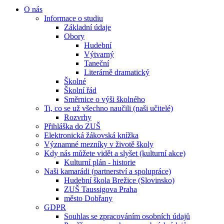
O nás
Informace o studiu
Základní údaje
Obory
Hudební
Výtvarný
Taneční
Literárně dramatický
Školné
Školní řád
Směrnice o výši školného
Ti, co se už všechno naučili (naši učitelé)
Rozvrhy
Přihláška do ZUŠ
Elektronická žákovská knížka
Významné mezníky v životě školy
Kdy nás můžete vidět a slyšet (kulturní akce)
Kulturní plán - historie
Naši kamarádi (partnerství a spolupráce)
Hudební škola Brežice (Slovinsko)
ZUŠ Taussigova Praha
město Dobřany
GDPR
Souhlas se zpracováním osobních údajů