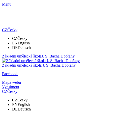
Menu
CZ
Česky
CZ
Česky
EN
English
DE
Deutsch
Základní umělecká škola
J. S. Bacha Dobřany
Základní umělecká škola
J. S. Bacha Dobřany
Facebook
Mapa webu
Vytisknout
CZ
Česky
CZ
Česky
EN
English
DE
Deutsch