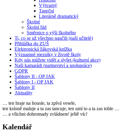
Výtvarný
Taneční
Literárně dramatický
Školné
Školní řád
Směrnice o výši školného
Ti, co se už všechno naučili (naši učitelé)
Přihláška do ZUŠ
Elektronická žákovská knížka
Významné mezníky v životě školy
Kdy nás můžete vidět a slyšet (kulturní akce)
Naši kamarádi (partnerství a spolupráce)
GDPR
Šablony II - OP JAK
Šablony I - OP JAK
Šablony II
Aktuality
… ten hraje na housle, ta zpívá vesele,
ten krásně maluje a ta zas tancuje, ten umí to a ta zas tohle …
… a všichni dohromady zvládnem' ještě víc!
Kalendář