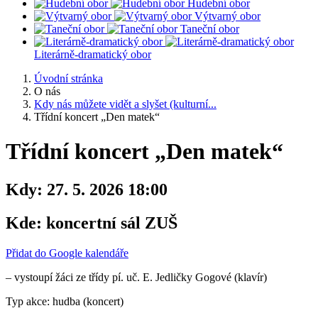
Hudební obor
Výtvarný obor
Taneční obor
Literárně-dramatický obor
Úvodní stránka
O nás
Kdy nás můžete vidět a slyšet (kulturní...
Třídní koncert „Den matek“
Třídní koncert „Den matek“
Kdy:
27. 5. 2026 18:00
Kde:
koncertní sál ZUŠ
Přidat do Google kalendáře
– vystoupí žáci ze třídy pí. uč. E. Jedličky Gogové (klavír)
Typ akce: hudba (koncert)