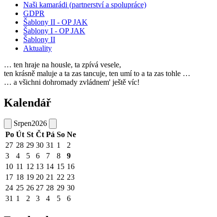
Naši kamarádi (partnerství a spolupráce)
GDPR
Šablony II - OP JAK
Šablony I - OP JAK
Šablony II
Aktuality
… ten hraje na housle, ta zpívá vesele,
ten krásně maluje a ta zas tancuje, ten umí to a ta zas tohle …
… a všichni dohromady zvládnem' ještě víc!
Kalendář
Srpen
2026
Po
Út
St
Čt
Pá
So
Ne
27
28
29
30
31
1
2
3
4
5
6
7
8
9
10
11
12
13
14
15
16
17
18
19
20
21
22
23
24
25
26
27
28
29
30
31
1
2
3
4
5
6