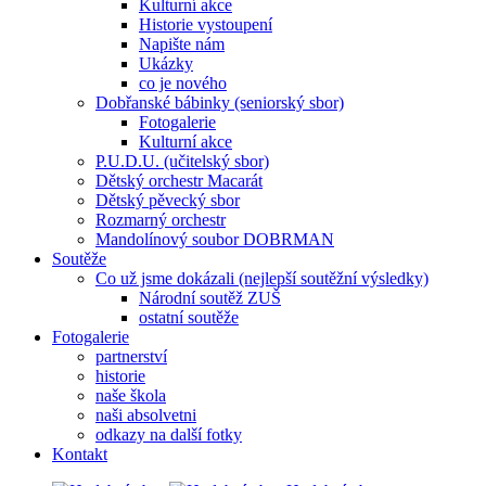
Kulturní akce
Historie vystoupení
Napište nám
Ukázky
co je nového
Dobřanské bábinky (seniorský sbor)
Fotogalerie
Kulturní akce
P.U.D.U. (učitelský sbor)
Dětský orchestr Macarát
Dětský pěvecký sbor
Rozmarný orchestr
Mandolínový soubor DOBRMAN
Soutěže
Co už jsme dokázali (nejlepší soutěžní výsledky)
Národní soutěž ZUŠ
ostatní soutěže
Fotogalerie
partnerství
historie
naše škola
naši absolvetni
odkazy na další fotky
Kontakt