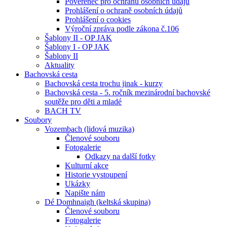
Pověřenec pro ochranu osobních údajů
Prohlášení o ochraně osobních údajů
Prohlášení o cookies
Výroční zpráva podle zákona č.106
Šablony II - OP JAK
Šablony I - OP JAK
Šablony II
Aktuality
Bachovská cesta
Bachovská cesta trochu jinak - kurzy
Bachovská cesta - 5. ročník mezinárodní bachovské
soutěže pro děti a mladé
BACH TV
Soubory
Vozembach (lidová muzika)
Členové souboru
Fotogalerie
Odkazy na další fotky
Kulturní akce
Historie vystoupení
Ukázky
Napište nám
Dé Domhnaigh (keltská skupina)
Členové souboru
Fotogalerie