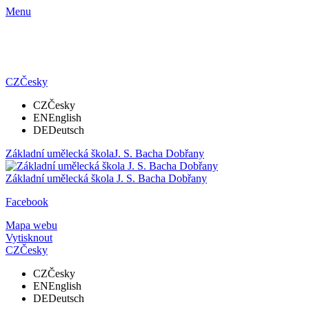
Menu
CZ
Česky
CZ
Česky
EN
English
DE
Deutsch
Základní umělecká škola
J. S. Bacha Dobřany
Základní umělecká škola
J. S. Bacha Dobřany
Facebook
Mapa webu
Vytisknout
CZ
Česky
CZ
Česky
EN
English
DE
Deutsch