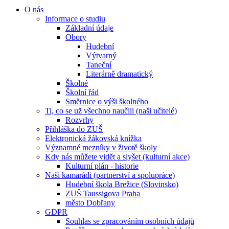
O nás
Informace o studiu
Základní údaje
Obory
Hudební
Výtvarný
Taneční
Literárně dramatický
Školné
Školní řád
Směrnice o výši školného
Ti, co se už všechno naučili (naši učitelé)
Rozvrhy
Přihláška do ZUŠ
Elektronická žákovská knížka
Významné mezníky v životě školy
Kdy nás můžete vidět a slyšet (kulturní akce)
Kulturní plán - historie
Naši kamarádi (partnerství a spolupráce)
Hudební škola Brežice (Slovinsko)
ZUŠ Taussigova Praha
město Dobřany
GDPR
Souhlas se zpracováním osobních údajů