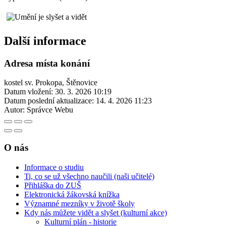
Další informace
Adresa místa konání
kostel sv. Prokopa, Štěnovice
Datum vložení:
30. 3. 2026 10:19
Datum poslední aktualizace:
14. 4. 2026 11:23
Autor:
Správce Webu
O nás
Informace o studiu
Ti, co se už všechno naučili (naši učitelé)
Přihláška do ZUŠ
Elektronická žákovská knížka
Významné mezníky v životě školy
Kdy nás můžete vidět a slyšet (kulturní akce)
Kulturní plán - historie