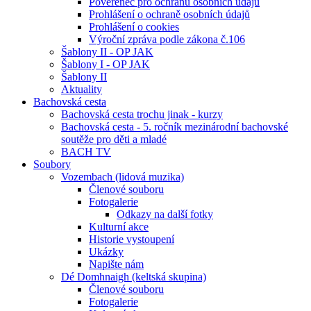
Pověřenec pro ochranu osobních údajů
Prohlášení o ochraně osobních údajů
Prohlášení o cookies
Výroční zpráva podle zákona č.106
Šablony II - OP JAK
Šablony I - OP JAK
Šablony II
Aktuality
Bachovská cesta
Bachovská cesta trochu jinak - kurzy
Bachovská cesta - 5. ročník mezinárodní bachovské
soutěže pro děti a mladé
BACH TV
Soubory
Vozembach (lidová muzika)
Členové souboru
Fotogalerie
Odkazy na další fotky
Kulturní akce
Historie vystoupení
Ukázky
Napište nám
Dé Domhnaigh (keltská skupina)
Členové souboru
Fotogalerie