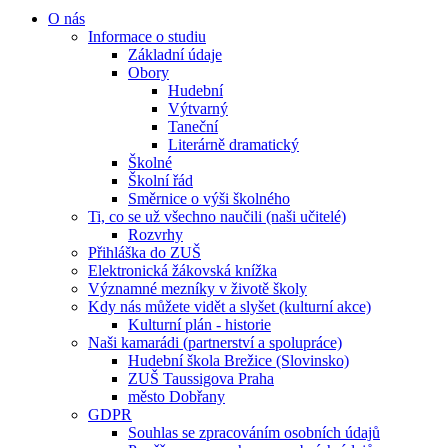
O nás
Informace o studiu
Základní údaje
Obory
Hudební
Výtvarný
Taneční
Literárně dramatický
Školné
Školní řád
Směrnice o výši školného
Ti, co se už všechno naučili (naši učitelé)
Rozvrhy
Přihláška do ZUŠ
Elektronická žákovská knížka
Významné mezníky v životě školy
Kdy nás můžete vidět a slyšet (kulturní akce)
Kulturní plán - historie
Naši kamarádi (partnerství a spolupráce)
Hudební škola Brežice (Slovinsko)
ZUŠ Taussigova Praha
město Dobřany
GDPR
Souhlas se zpracováním osobních údajů