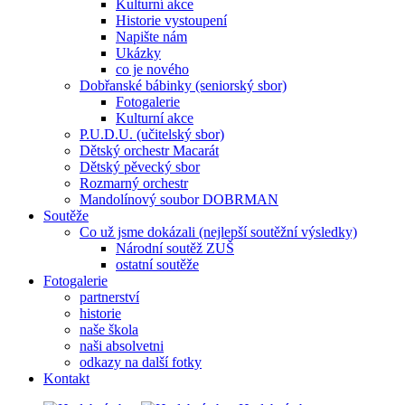
Kulturní akce
Historie vystoupení
Napište nám
Ukázky
co je nového
Dobřanské bábinky (seniorský sbor)
Fotogalerie
Kulturní akce
P.U.D.U. (učitelský sbor)
Dětský orchestr Macarát
Dětský pěvecký sbor
Rozmarný orchestr
Mandolínový soubor DOBRMAN
Soutěže
Co už jsme dokázali (nejlepší soutěžní výsledky)
Národní soutěž ZUŠ
ostatní soutěže
Fotogalerie
partnerství
historie
naše škola
naši absolvetni
odkazy na další fotky
Kontakt