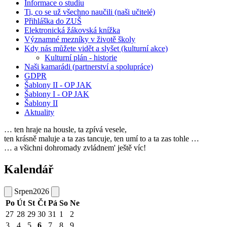
Informace o studiu
Ti, co se už všechno naučili (naši učitelé)
Přihláška do ZUŠ
Elektronická žákovská knížka
Významné mezníky v životě školy
Kdy nás můžete vidět a slyšet (kulturní akce)
Kulturní plán - historie
Naši kamarádi (partnerství a spolupráce)
GDPR
Šablony II - OP JAK
Šablony I - OP JAK
Šablony II
Aktuality
… ten hraje na housle, ta zpívá vesele,
ten krásně maluje a ta zas tancuje, ten umí to a ta zas tohle …
… a všichni dohromady zvládnem' ještě víc!
Kalendář
Srpen
2026
Po
Út
St
Čt
Pá
So
Ne
27
28
29
30
31
1
2
3
4
5
6
7
8
9