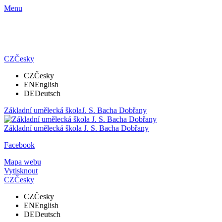
Menu
CZ
Česky
CZ
Česky
EN
English
DE
Deutsch
Základní umělecká škola
J. S. Bacha Dobřany
Základní umělecká škola
J. S. Bacha Dobřany
Facebook
Mapa webu
Vytisknout
CZ
Česky
CZ
Česky
EN
English
DE
Deutsch