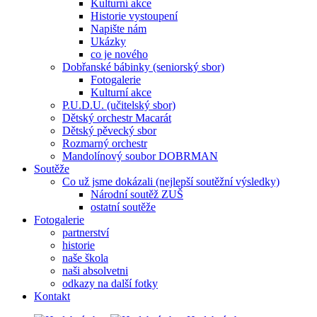
Kulturní akce
Historie vystoupení
Napište nám
Ukázky
co je nového
Dobřanské bábinky (seniorský sbor)
Fotogalerie
Kulturní akce
P.U.D.U. (učitelský sbor)
Dětský orchestr Macarát
Dětský pěvecký sbor
Rozmarný orchestr
Mandolínový soubor DOBRMAN
Soutěže
Co už jsme dokázali (nejlepší soutěžní výsledky)
Národní soutěž ZUŠ
ostatní soutěže
Fotogalerie
partnerství
historie
naše škola
naši absolvetni
odkazy na další fotky
Kontakt