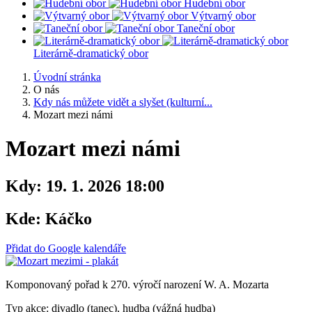
Hudební obor
Výtvarný obor
Taneční obor
Literárně-dramatický obor
Úvodní stránka
O nás
Kdy nás můžete vidět a slyšet (kulturní...
Mozart mezi námi
Mozart mezi námi
Kdy:
19. 1. 2026 18:00
Kde:
Káčko
Přidat do Google kalendáře
Komponovaný pořad k 270. výročí narození W. A. Mozarta
Typ akce: divadlo (tanec), hudba (vážná hudba)