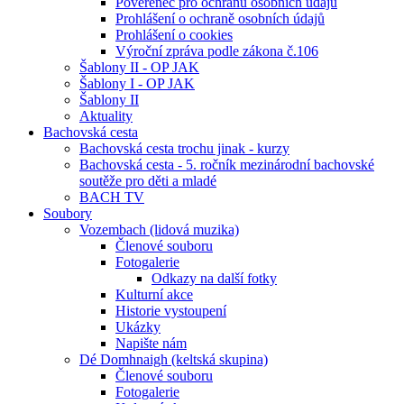
Pověřenec pro ochranu osobních údajů
Prohlášení o ochraně osobních údajů
Prohlášení o cookies
Výroční zpráva podle zákona č.106
Šablony II - OP JAK
Šablony I - OP JAK
Šablony II
Aktuality
Bachovská cesta
Bachovská cesta trochu jinak - kurzy
Bachovská cesta - 5. ročník mezinárodní bachovské
soutěže pro děti a mladé
BACH TV
Soubory
Vozembach (lidová muzika)
Členové souboru
Fotogalerie
Odkazy na další fotky
Kulturní akce
Historie vystoupení
Ukázky
Napište nám
Dé Domhnaigh (keltská skupina)
Členové souboru
Fotogalerie