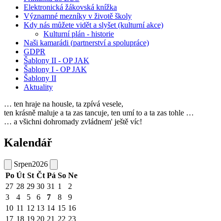
Elektronická žákovská knížka
Významné mezníky v životě školy
Kdy nás můžete vidět a slyšet (kulturní akce)
Kulturní plán - historie
Naši kamarádi (partnerství a spolupráce)
GDPR
Šablony II - OP JAK
Šablony I - OP JAK
Šablony II
Aktuality
… ten hraje na housle, ta zpívá vesele,
ten krásně maluje a ta zas tancuje, ten umí to a ta zas tohle …
… a všichni dohromady zvládnem' ještě víc!
Kalendář
Srpen
2026
Po
Út
St
Čt
Pá
So
Ne
27
28
29
30
31
1
2
3
4
5
6
7
8
9
10
11
12
13
14
15
16
17
18
19
20
21
22
23