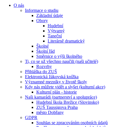
O nás
Informace o studiu
Základní údaje
Obory
Hudební
Výtvarný
Taneční
Literárně dramatický
Školné
Školní řád
Směrnice o výši školného
Ti, co se už všechno naučili (naši učitelé)
Rozvrhy
Přihláška do ZUŠ
Elektronická žákovská knížka
Významné mezníky v životě školy
Kdy nás můžete vidět a slyšet (kulturní akce)
Kulturní plán - historie
Naši kamarádi (partnerství a spolupráce)
Hudební škola Brežice (Slovinsko)
ZUŠ Taussigova Praha
město Dobřany
GDPR
Souhlas se zpracováním osobních údajů