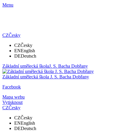
Menu
CZ
Česky
CZ
Česky
EN
English
DE
Deutsch
Základní umělecká škola
J. S. Bacha Dobřany
Základní umělecká škola
J. S. Bacha Dobřany
Facebook
Mapa webu
Vytisknout
CZ
Česky
CZ
Česky
EN
English
DE
Deutsch