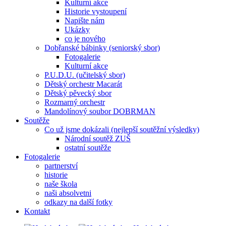
Kulturní akce
Historie vystoupení
Napište nám
Ukázky
co je nového
Dobřanské bábinky (seniorský sbor)
Fotogalerie
Kulturní akce
P.U.D.U. (učitelský sbor)
Dětský orchestr Macarát
Dětský pěvecký sbor
Rozmarný orchestr
Mandolínový soubor DOBRMAN
Soutěže
Co už jsme dokázali (nejlepší soutěžní výsledky)
Národní soutěž ZUŠ
ostatní soutěže
Fotogalerie
partnerství
historie
naše škola
naši absolvetni
odkazy na další fotky
Kontakt