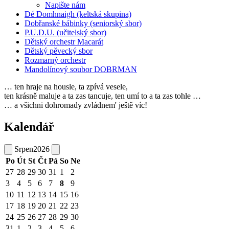
Napište nám
Dé Domhnaigh (keltská skupina)
Dobřanské bábinky (seniorský sbor)
P.U.D.U. (učitelský sbor)
Dětský orchestr Macarát
Dětský pěvecký sbor
Rozmarný orchestr
Mandolínový soubor DOBRMAN
… ten hraje na housle, ta zpívá vesele,
ten krásně maluje a ta zas tancuje, ten umí to a ta zas tohle …
… a všichni dohromady zvládnem' ještě víc!
Kalendář
Srpen
2026
Po
Út
St
Čt
Pá
So
Ne
27
28
29
30
31
1
2
3
4
5
6
7
8
9
10
11
12
13
14
15
16
17
18
19
20
21
22
23
24
25
26
27
28
29
30
31
1
2
3
4
5
6