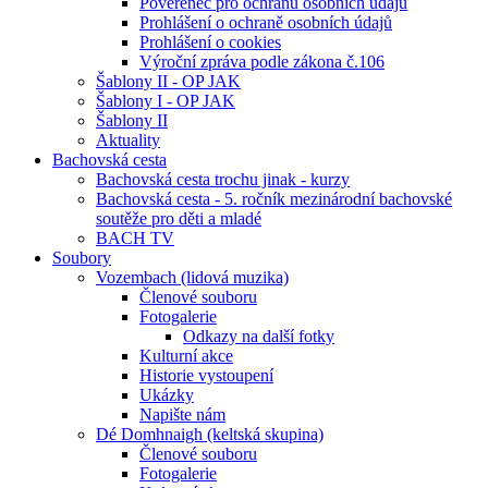
Pověřenec pro ochranu osobních údajů
Prohlášení o ochraně osobních údajů
Prohlášení o cookies
Výroční zpráva podle zákona č.106
Šablony II - OP JAK
Šablony I - OP JAK
Šablony II
Aktuality
Bachovská cesta
Bachovská cesta trochu jinak - kurzy
Bachovská cesta - 5. ročník mezinárodní bachovské
soutěže pro děti a mladé
BACH TV
Soubory
Vozembach (lidová muzika)
Členové souboru
Fotogalerie
Odkazy na další fotky
Kulturní akce
Historie vystoupení
Ukázky
Napište nám
Dé Domhnaigh (keltská skupina)
Členové souboru
Fotogalerie