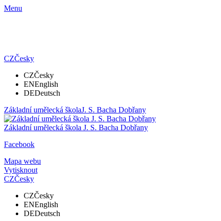
Menu
CZ
Česky
CZ
Česky
EN
English
DE
Deutsch
Základní umělecká škola
J. S. Bacha Dobřany
Základní umělecká škola
J. S. Bacha Dobřany
Facebook
Mapa webu
Vytisknout
CZ
Česky
CZ
Česky
EN
English
DE
Deutsch