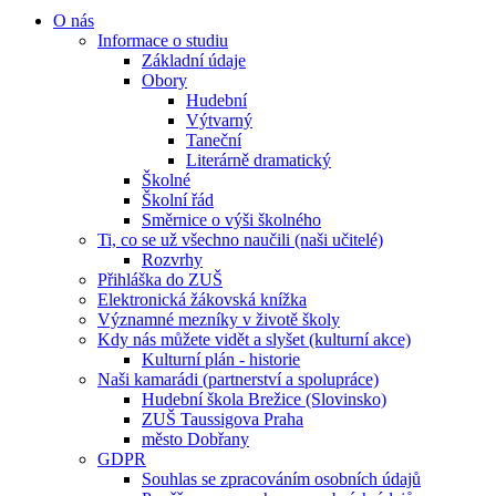
O nás
Informace o studiu
Základní údaje
Obory
Hudební
Výtvarný
Taneční
Literárně dramatický
Školné
Školní řád
Směrnice o výši školného
Ti, co se už všechno naučili (naši učitelé)
Rozvrhy
Přihláška do ZUŠ
Elektronická žákovská knížka
Významné mezníky v životě školy
Kdy nás můžete vidět a slyšet (kulturní akce)
Kulturní plán - historie
Naši kamarádi (partnerství a spolupráce)
Hudební škola Brežice (Slovinsko)
ZUŠ Taussigova Praha
město Dobřany
GDPR
Souhlas se zpracováním osobních údajů