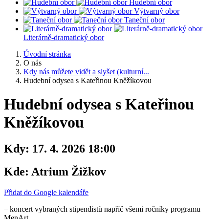
Hudební obor
Výtvarný obor
Taneční obor
Literárně-dramatický obor
Úvodní stránka
O nás
Kdy nás můžete vidět a slyšet (kulturní...
Hudební odysea s Kateřinou Kněžíkovou
Hudební odysea s Kateřinou
Kněžíkovou
Kdy:
17. 4. 2026 18:00
Kde:
Atrium Žižkov
Přidat do Google kalendáře
– koncert vybraných stipendistů napříč všemi ročníky programu
MenArt