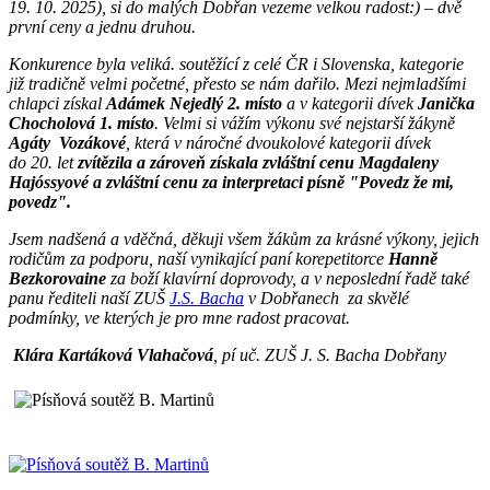
19. 10. 2025), si do malých Dobřan vezeme velkou radost:) – dvě
první ceny a jednu druhou.
Konkurence byla veliká. soutěžící z celé ČR i Slovenska, kategorie
již tradičně velmi početné, přesto se nám dařilo. Mezi nejmladšími
chlapci získal
Adámek Nejedlý 2. místo
a v kategorii dívek
Janička
Chocholová 1. místo
. Velmi si vážím výkonu své nejstarší žákyně
Agáty Vozákové
, která v náročné dvoukolové kategorii dívek
do 20. let
zvítězila a zároveň získala zvláštní cenu Magdaleny
Hajóssyové a zvláštní cenu za interpretaci písně "Povedz že mi,
povedz".
Jsem nadšená a vděčná, děkuji všem žákům za krásné výkony, jejich
rodičům za podporu, naší vynikající paní korepetitorce
Hanně
Bezkorovaine
za boží klavírní doprovody, a v neposlední řadě také
panu řediteli naší ZUŠ
J.S. Bacha
v Dobřanech za skvělé
podmínky, ve kterých je pro mne radost pracovat.
Klára Kartáková Vlahačová
, pí uč. ZUŠ J. S. Bacha Dobřany