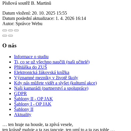
Písňová soutěž B. Martinů
Datum vložení:
20. 10. 2025 15:55
Datum poslední aktualizace:
1. 4. 2026 16:14
Autor:
Správce Webu
O nás
Informace o studiu
Ti, co se už všechno naučili (naši učitelé)
Přihláška do ZUŠ
Elektronická žákovská knížka
Významné mezníky v životě školy
Kdy nás můžete vidět a slyšet (kulturní akce)
Naši kamarádi (partnerství a spolupráce)
GDPR
Šablony II - OP JAK
Šablony I - OP JAK
Šablony II
Aktuality
… ten hraje na housle, ta zpívá vesele,
ten krásně maluje a ta zas tancuje, ten umí to a ta zas tohle …