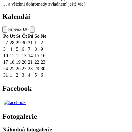
… a všichni dohromady zvládnem' ještě víc!
Kalendář
Srpen
2026
Po
Út
St
Čt
Pá
So
Ne
27
28
29
30
31
1
2
3
4
5
6
7
8
9
10
11
12
13
14
15
16
17
18
19
20
21
22
23
24
25
26
27
28
29
30
31
1
2
3
4
5
6
Facebook
Fotogalerie
Náhodná fotogalerie