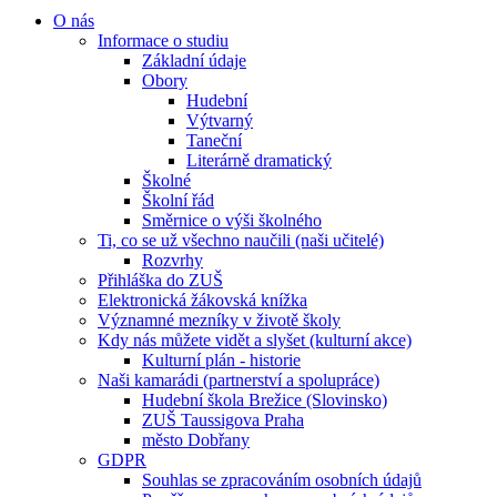
O nás
Informace o studiu
Základní údaje
Obory
Hudební
Výtvarný
Taneční
Literárně dramatický
Školné
Školní řád
Směrnice o výši školného
Ti, co se už všechno naučili (naši učitelé)
Rozvrhy
Přihláška do ZUŠ
Elektronická žákovská knížka
Významné mezníky v životě školy
Kdy nás můžete vidět a slyšet (kulturní akce)
Kulturní plán - historie
Naši kamarádi (partnerství a spolupráce)
Hudební škola Brežice (Slovinsko)
ZUŠ Taussigova Praha
město Dobřany
GDPR
Souhlas se zpracováním osobních údajů