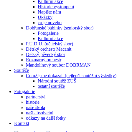
Kulturní akce
Historie vystoupení
Napište nám
Ukázky
co je nového
Dobřanské bábinky (seniorský sbor)
Fotogalerie
Kulturní akce
P.U.D.U. (učitelský sbor)
Dětský orchestr Macarát
Dětský pěvecký sbor
Rozmarný orchestr
Mandolínový soubor DOBRMAN
Soutěže
Co už jsme dokázali (nejlepší soutěžní výsledky)
Národní soutěž ZUŠ
ostatní soutěže
Fotogalerie
partnerství
historie
naše škola
naši absolvetni
odkazy na další fotky
Kontakt