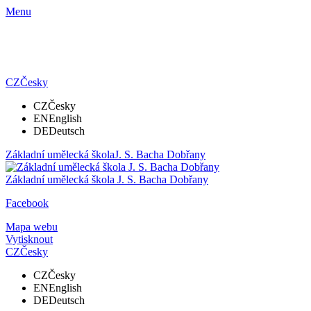
Menu
CZ
Česky
CZ
Česky
EN
English
DE
Deutsch
Základní umělecká škola
J. S. Bacha Dobřany
Základní umělecká škola
J. S. Bacha Dobřany
Facebook
Mapa webu
Vytisknout
CZ
Česky
CZ
Česky
EN
English
DE
Deutsch