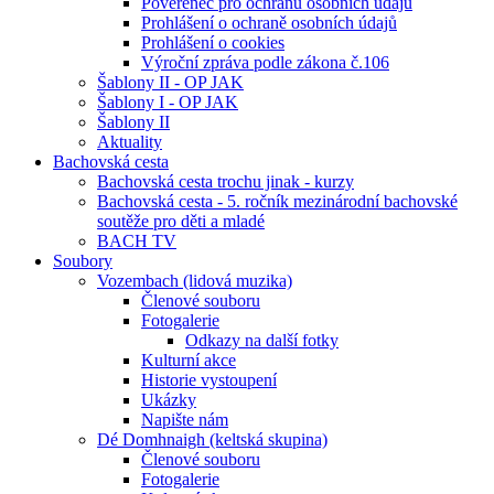
Pověřenec pro ochranu osobních údajů
Prohlášení o ochraně osobních údajů
Prohlášení o cookies
Výroční zpráva podle zákona č.106
Šablony II - OP JAK
Šablony I - OP JAK
Šablony II
Aktuality
Bachovská cesta
Bachovská cesta trochu jinak - kurzy
Bachovská cesta - 5. ročník mezinárodní bachovské
soutěže pro děti a mladé
BACH TV
Soubory
Vozembach (lidová muzika)
Členové souboru
Fotogalerie
Odkazy na další fotky
Kulturní akce
Historie vystoupení
Ukázky
Napište nám
Dé Domhnaigh (keltská skupina)
Členové souboru
Fotogalerie