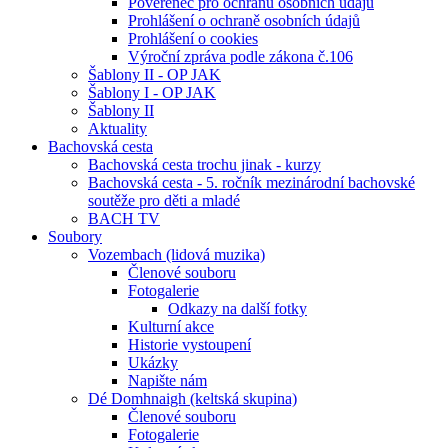
Pověřenec pro ochranu osobních údajů
Prohlášení o ochraně osobních údajů
Prohlášení o cookies
Výroční zpráva podle zákona č.106
Šablony II - OP JAK
Šablony I - OP JAK
Šablony II
Aktuality
Bachovská cesta
Bachovská cesta trochu jinak - kurzy
Bachovská cesta - 5. ročník mezinárodní bachovské
soutěže pro děti a mladé
BACH TV
Soubory
Vozembach (lidová muzika)
Členové souboru
Fotogalerie
Odkazy na další fotky
Kulturní akce
Historie vystoupení
Ukázky
Napište nám
Dé Domhnaigh (keltská skupina)
Členové souboru
Fotogalerie