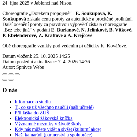
24. října 2025 v Jablonci nad Nisou.
Choreografie „Dotekem propojené“ -
E. Soukupová, K.
Soukupová
získala cenu poroty za autentické a procítěné prolínání.
Další ocenění poroty za pravdivou výpověď získala choreografie
„Bez tebe jiná“ v podání
E. Burianové, N. Jelínkové, B. Vítkové,
P. Ebelenderové, Z. Kraftové a A. Krejčové
.
Obě choreografie vznikly pod vedením pí učitelky K. Kovářové.
Datum vložení:
25. 10. 2025 14:25
Datum poslední aktualizace:
7. 4. 2026 14:36
Autor:
Správce Webu
O nás
Informace o studiu
Ti, co se už všechno naučili (naši učitelé)
Přihláška do ZUŠ
Elektronická žákovská knížka
Významné mezníky v životě školy
Kdy nás můžete vidět a slyšet (kulturní akce)
Naši kamarádi (partnerství a spolupráce)