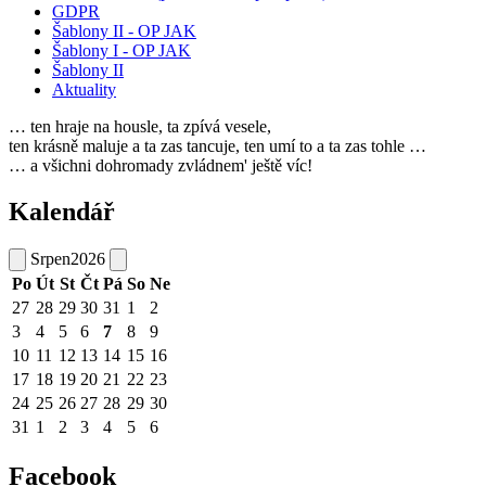
GDPR
Šablony II - OP JAK
Šablony I - OP JAK
Šablony II
Aktuality
… ten hraje na housle, ta zpívá vesele,
ten krásně maluje a ta zas tancuje, ten umí to a ta zas tohle …
… a všichni dohromady zvládnem' ještě víc!
Kalendář
Srpen
2026
Po
Út
St
Čt
Pá
So
Ne
27
28
29
30
31
1
2
3
4
5
6
7
8
9
10
11
12
13
14
15
16
17
18
19
20
21
22
23
24
25
26
27
28
29
30
31
1
2
3
4
5
6
Facebook