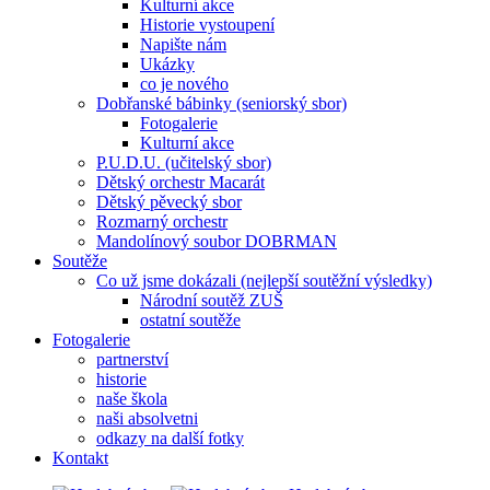
Kulturní akce
Historie vystoupení
Napište nám
Ukázky
co je nového
Dobřanské bábinky (seniorský sbor)
Fotogalerie
Kulturní akce
P.U.D.U. (učitelský sbor)
Dětský orchestr Macarát
Dětský pěvecký sbor
Rozmarný orchestr
Mandolínový soubor DOBRMAN
Soutěže
Co už jsme dokázali (nejlepší soutěžní výsledky)
Národní soutěž ZUŠ
ostatní soutěže
Fotogalerie
partnerství
historie
naše škola
naši absolvetni
odkazy na další fotky
Kontakt