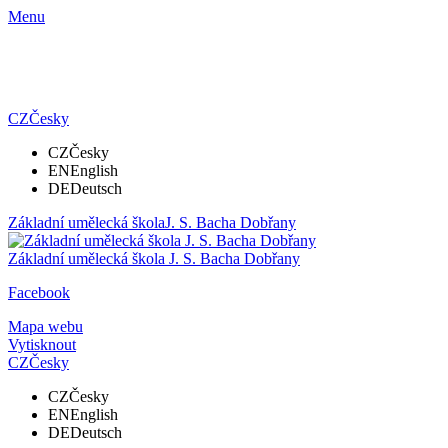
Menu
CZ
Česky
CZ
Česky
EN
English
DE
Deutsch
Základní umělecká škola
J. S. Bacha Dobřany
Základní umělecká škola
J. S. Bacha Dobřany
Facebook
Mapa webu
Vytisknout
CZ
Česky
CZ
Česky
EN
English
DE
Deutsch