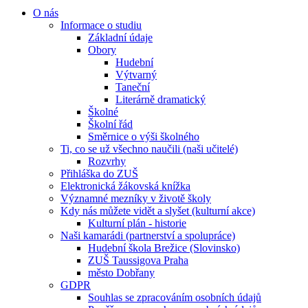
O nás
Informace o studiu
Základní údaje
Obory
Hudební
Výtvarný
Taneční
Literárně dramatický
Školné
Školní řád
Směrnice o výši školného
Ti, co se už všechno naučili (naši učitelé)
Rozvrhy
Přihláška do ZUŠ
Elektronická žákovská knížka
Významné mezníky v životě školy
Kdy nás můžete vidět a slyšet (kulturní akce)
Kulturní plán - historie
Naši kamarádi (partnerství a spolupráce)
Hudební škola Brežice (Slovinsko)
ZUŠ Taussigova Praha
město Dobřany
GDPR
Souhlas se zpracováním osobních údajů