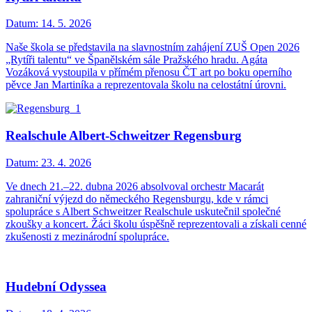
Datum:
14. 5. 2026
Naše škola se představila na slavnostním zahájení ZUŠ Open 2026
„Rytíři talentu“ ve Španělském sále Pražského hradu. Agáta
Vozáková vystoupila v přímém přenosu ČT art po boku operního
pěvce Jan Martiníka a reprezentovala školu na celostátní úrovni.
Realschule Albert-Schweitzer Regensburg
Datum:
23. 4. 2026
Ve dnech 21.–22. dubna 2026 absolvoval orchestr Macarát
zahraniční výjezd do německého Regensburgu, kde v rámci
spolupráce s Albert Schweitzer Realschule uskutečnil společné
zkoušky a koncert. Žáci školu úspěšně reprezentovali a získali cenné
zkušenosti z mezinárodní spolupráce.
Hudební Odyssea