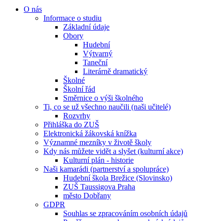
O nás
Informace o studiu
Základní údaje
Obory
Hudební
Výtvarný
Taneční
Literárně dramatický
Školné
Školní řád
Směrnice o výši školného
Ti, co se už všechno naučili (naši učitelé)
Rozvrhy
Přihláška do ZUŠ
Elektronická žákovská knížka
Významné mezníky v životě školy
Kdy nás můžete vidět a slyšet (kulturní akce)
Kulturní plán - historie
Naši kamarádi (partnerství a spolupráce)
Hudební škola Brežice (Slovinsko)
ZUŠ Taussigova Praha
město Dobřany
GDPR
Souhlas se zpracováním osobních údajů