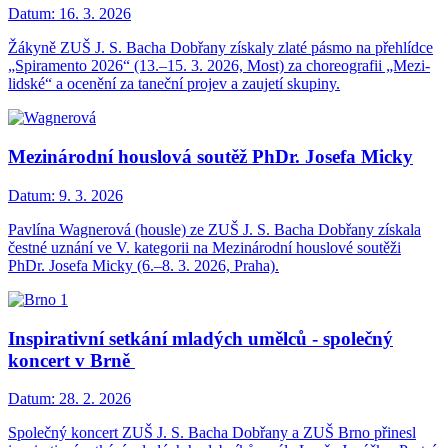
Datum:
16. 3. 2026
Žákyně ZUŠ J. S. Bacha Dobřany získaly zlaté pásmo na přehlídce
„Spiramento 2026“ (13.–15. 3. 2026, Most) za choreografii „Mezi-
lidské“ a ocenění za taneční projev a zaujetí skupiny.
Mezinárodní houslová soutěž PhDr. Josefa Micky
Datum:
9. 3. 2026
Pavlína Wagnerová (housle) ze ZUŠ J. S. Bacha Dobřany získala
čestné uznání ve V. kategorii na Mezinárodní houslové soutěži
PhDr. Josefa Micky (6.–8. 3. 2026, Praha).
Inspirativní setkání mladých umělců - společný
koncert v Brně
Datum:
28. 2. 2026
Společný koncert ZUŠ J. S. Bacha Dobřany a ZUŠ Brno přinesl