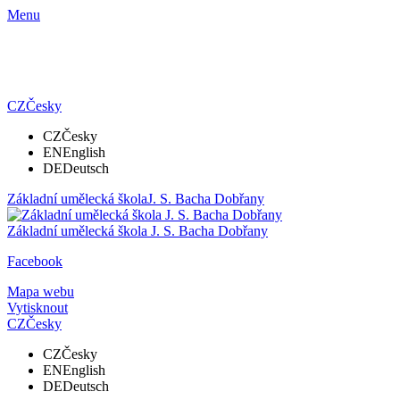
Menu
CZ
Česky
CZ
Česky
EN
English
DE
Deutsch
Základní umělecká škola
J. S. Bacha Dobřany
Základní umělecká škola
J. S. Bacha Dobřany
Facebook
Mapa webu
Vytisknout
CZ
Česky
CZ
Česky
EN
English
DE
Deutsch