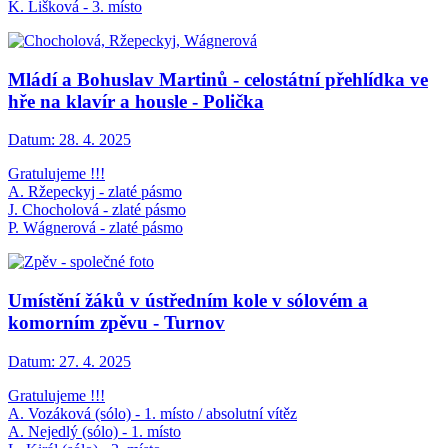
K. Lišková - 3. místo
Mládí a Bohuslav Martinů - celostátní přehlídka ve
hře na klavír a housle - Polička
Datum:
28. 4. 2025
Gratulujeme !!!
A. Ržepeckyj - zlaté pásmo
J. Chocholová - zlaté pásmo
P. Wágnerová - zlaté pásmo
Umístění žáků v ústředním kole v sólovém a
komorním zpěvu - Turnov
Datum:
27. 4. 2025
Gratulujeme !!!
A. Vozáková (sólo) - 1. místo / absolutní vítěz
A. Nejedlý (sólo) - 1. místo