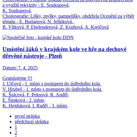
a využití rekvizity - E. Soukupová,
K. Soukupová,
Choreografie: Lišky, myšky, pampelišky, obdržela Ocenění za výběr
tématu - E. Burianová, N. Jelínková,
B. Vítková, P. Ebelenderová, Z. Kraftová, A. Krejčová
Umístění žáků v krajském kole ve hře na dechové
dřevěné nástroje - Plzeň
Datum:
7. 4. 2025
Gratulujeme !!!
J. Ulčová - 1. místo s postupem do ústředního kola
V. Hrubeš - 1. místo s postupem do ústředního kola
K. Šulcová, F. Peksová, R. Anděl,
E. Šimková - 2. místo
K. Hejduková, I. Raděj - 3. místo
první stránka
předchozí stránka
1
2