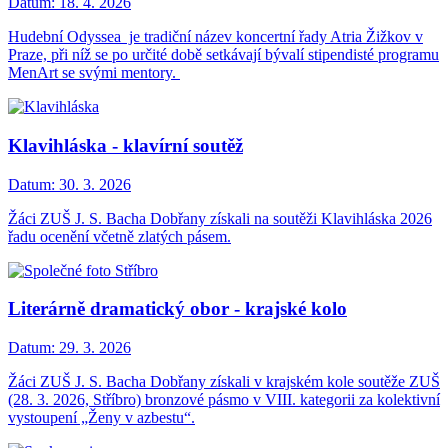
Datum:
18. 4. 2026
Hudební Odyssea je tradiční název koncertní řady Atria Žižkov v
Praze, při níž se po určité době setkávají bývalí stipendisté programu
MenArt se svými mentory.
Klavihláska - klavírní soutěž
Datum:
30. 3. 2026
Žáci ZUŠ J. S. Bacha Dobřany získali na soutěži Klavihláska 2026
řadu ocenění včetně zlatých pásem.
Literárně dramatický obor - krajské kolo
Datum:
29. 3. 2026
Žáci ZUŠ J. S. Bacha Dobřany získali v krajském kole soutěže ZUŠ
(28. 3. 2026, Stříbro) bronzové pásmo v VIII. kategorii za kolektivní
vystoupení „Ženy v azbestu“.