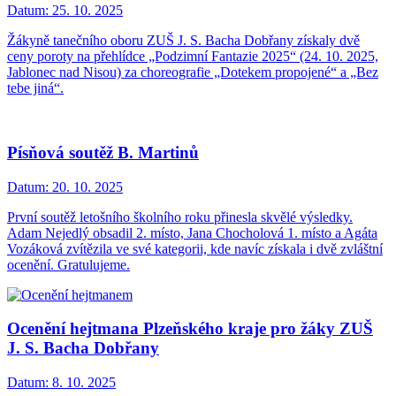
Datum:
25. 10. 2025
Žákyně tanečního oboru ZUŠ J. S. Bacha Dobřany získaly dvě
ceny poroty na přehlídce „Podzimní Fantazie 2025“ (24. 10. 2025,
Jablonec nad Nisou) za choreografie „Dotekem propojené“ a „Bez
tebe jiná“.
Písňová soutěž B. Martinů
Datum:
20. 10. 2025
První soutěž letošního školního roku přinesla skvělé výsledky.
Adam Nejedlý obsadil 2. místo, Jana Chocholová 1. místo a Agáta
Vozáková zvítězila ve své kategorii, kde navíc získala i dvě zvláštní
ocenění. Gratulujeme.
Ocenění hejtmana Plzeňského kraje pro žáky ZUŠ
J. S. Bacha Dobřany
Datum:
8. 10. 2025