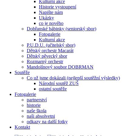
Kulturní akce
Historie vystoupení
Napište nám
Ukázky
co je nového
Dobřanské bábinky (seniorský sbor)
Fotogalerie
Kulturní akce
P.U.D.U. (učitelský sbor)
Dětský orchestr Macarát
Dětský pěvecký sbor
Rozmarný orchestr
Mandolínový soubor DOBRMAN
Soutěže
Co už jsme dokázali (nejlepší soutěžní výsledky)
Národní soutěž ZUŠ
ostatní soutěže
Fotogalerie
partnerství
historie
naše škola
naši absolvetni
odkazy na další fotky
Kontakt