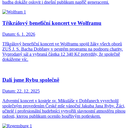
hudba dokáže oslovit i dnešní publikum napříč generacemi.
Tříkrálový benefiční koncert ve Wolframu
Datum:
6. 1. 2026
Tříkrálový benefiční koncert ve Wolframu spojil žáky všech oborů
ZUŠ J. S. Bacha Dobřany v pestrém programu na podporu charity.
Vyprodaný sál a vybraná částka 12 340 Kč potvrdily, že společně
dokážeme víc.
Dali jsme Rybu společně
Datum:
22. 12. 2025
Adventní koncert v kostele sv. Mikuláše v Dobřanech vyvrcholil
společným provedením České mše vánoční Jakuba Jana Ryby. Žáci,
učitelé i profesionální hudebníci vytvořili slavnostní atmosféru plnou
radosti, kterou publikum ocenilo bouřlivým potleskem.