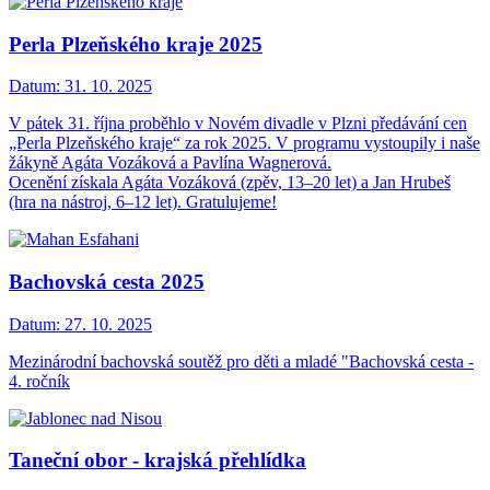
Perla Plzeňského kraje 2025
Datum:
31. 10. 2025
V pátek 31. října proběhlo v Novém divadle v Plzni předávání cen
„Perla Plzeňského kraje“ za rok 2025. V programu vystoupily i naše
žákyně Agáta Vozáková a Pavlína Wagnerová.
Ocenění získala Agáta Vozáková (zpěv, 13–20 let) a Jan Hrubeš
(hra na nástroj, 6–12 let). Gratulujeme!
Bachovská cesta 2025
Datum:
27. 10. 2025
Mezinárodní bachovská soutěž pro děti a mladé "Bachovská cesta -
4. ročník
Taneční obor - krajská přehlídka