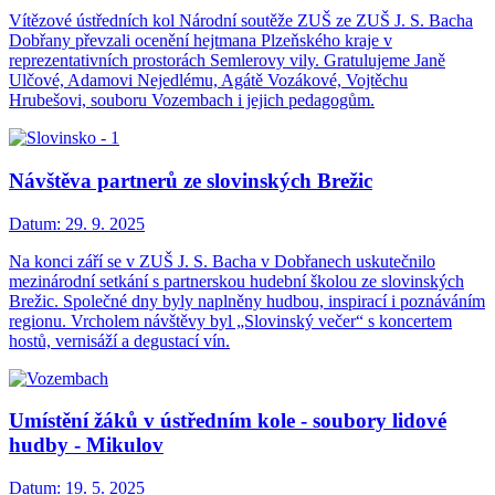
Vítězové ústředních kol Národní soutěže ZUŠ ze ZUŠ J. S. Bacha
Dobřany převzali ocenění hejtmana Plzeňského kraje v
reprezentativních prostorách Semlerovy vily. Gratulujeme Janě
Ulčové, Adamovi Nejedlému, Agátě Vozákové, Vojtěchu
Hrubešovi, souboru Vozembach i jejich pedagogům.
Návštěva partnerů ze slovinských Brežic
Datum:
29. 9. 2025
Na konci září se v ZUŠ J. S. Bacha v Dobřanech uskutečnilo
mezinárodní setkání s partnerskou hudební školou ze slovinských
Brežic. Společné dny byly naplněny hudbou, inspirací i poznáváním
regionu. Vrcholem návštěvy byl „Slovinský večer“ s koncertem
hostů, vernisáží a degustací vín.
Umístění žáků v ústředním kole - soubory lidové
hudby - Mikulov
Datum:
19. 5. 2025