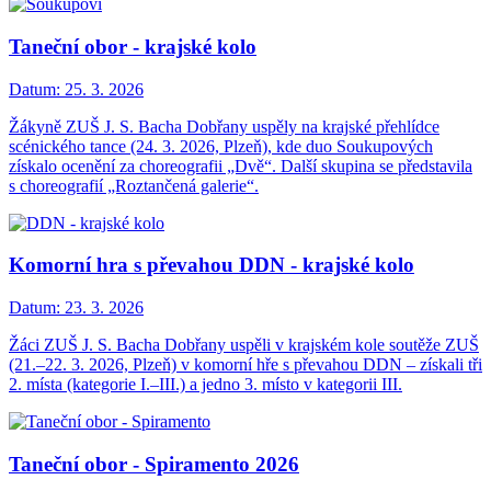
Taneční obor - krajské kolo
Datum:
25. 3. 2026
Žákyně ZUŠ J. S. Bacha Dobřany uspěly na krajské přehlídce
scénického tance (24. 3. 2026, Plzeň), kde duo Soukupových
získalo ocenění za choreografii „Dvě“. Další skupina se představila
s choreografií „Roztančená galerie“.
Komorní hra s převahou DDN - krajské kolo
Datum:
23. 3. 2026
Žáci ZUŠ J. S. Bacha Dobřany uspěli v krajském kole soutěže ZUŠ
(21.–22. 3. 2026, Plzeň) v komorní hře s převahou DDN – získali tři
2. místa (kategorie I.–III.) a jedno 3. místo v kategorii III.
Taneční obor - Spiramento 2026