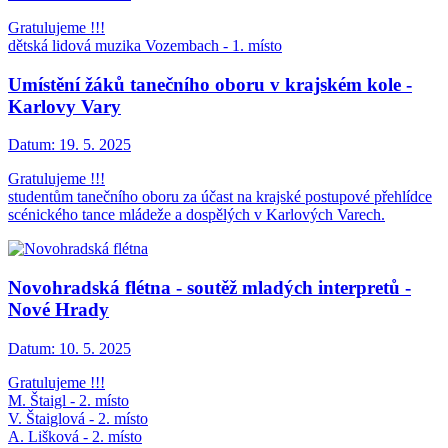
Gratulujeme !!!
dětská lidová muzika Vozembach - 1. místo
Umístění žáků tanečního oboru v krajském kole -
Karlovy Vary
Datum:
19. 5. 2025
Gratulujeme !!!
studentům tanečního oboru za účast na krajské postupové přehlídce
scénického tance mládeže a dospělých v Karlových Varech.
Novohradská flétna - soutěž mladých interpretů -
Nové Hrady
Datum:
10. 5. 2025
Gratulujeme !!!
M. Štaigl - 2. místo
V. Štaiglová - 2. místo
A. Lišková - 2. místo