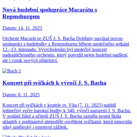
Nová hudební spolupráce Macarátu s
Regensburgem
Datum:
14. 11. 2025
Orchestr Macarát ze ZUŠ J. S. Bacha Dobřany navázal novou
spolupráci s hudebníky z Regensburgu během společného setkání
12.–13. listopadu. Vyvrcholením byl společný koncert
padesátičlenného orchestru, který potvrdil nejen hudební nadšení,
ale i vznik nových přátelství.
Koncert při svíčkách k výročí J. S. Bacha
Datum:
8. 11. 2025
Koncert při svíčkách v kostele sv. Víta (7. 11. 2025) nabídl
jedinečný večer barokní hudby k 340. výročí narození J. S. Bacha.
V podání žáků a učitelů ZUŠ J. S. Bacha zazněla pestrá škála
skladeb v podmanivé atmosféře osvětlené svíčkami, která umocnila
silný umělecký i emotivní zážitek.