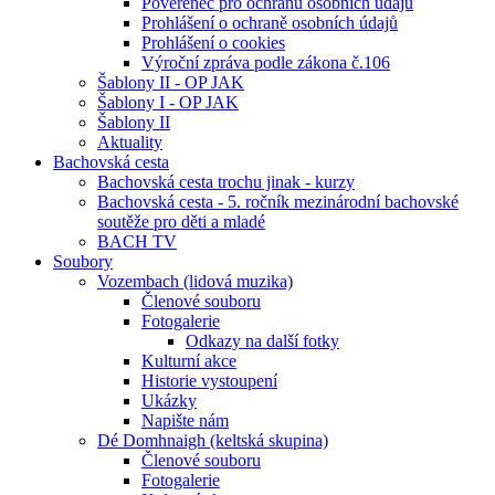
Pověřenec pro ochranu osobních údajů
Prohlášení o ochraně osobních údajů
Prohlášení o cookies
Výroční zpráva podle zákona č.106
Šablony II - OP JAK
Šablony I - OP JAK
Šablony II
Aktuality
Bachovská cesta
Bachovská cesta trochu jinak - kurzy
Bachovská cesta - 5. ročník mezinárodní bachovské
soutěže pro děti a mladé
BACH TV
Soubory
Vozembach (lidová muzika)
Členové souboru
Fotogalerie
Odkazy na další fotky
Kulturní akce
Historie vystoupení
Ukázky
Napište nám
Dé Domhnaigh (keltská skupina)
Členové souboru
Fotogalerie