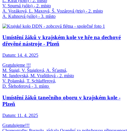
L. Királ (sólo) - 2. místo
V. Spurná (sólo) - 2. místo
A. Vozáková, L. Maxová, Š. Vozárová (trio) - 2. místo
A. Kuhnová (sólo) - 3. místo
Umístění žáků v krajském kole ve hře na dechové
dřevěné nástroje - Plzeň
Datum:
14. 4. 2025
Gratulujeme !!!
M. Štaigl, V. Štaiglová, A. Šťastná,
M. Jandovská, M. Vraštilová - 2. místo
V. Polanská, T. Schlafferová,
D. Šlehoferová - 3. místo
Umístění žáků tanečního oboru v krajském kole -
Plzeň
Datum:
11. 4. 2025
Gratulujeme!!!
Choreografie: Pospolu, získala Ocenění za pohybovou připravenost