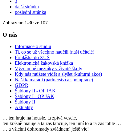
3
další stránka
poslední stránka
Zobrazeno
1
-
30
ze 107
O nás
Informace o studiu
Ti, co se už všechno naučili (naši učitelé)
Přihláška do ZUŠ
Elektronická žákovská knížka
Významné mezníky v životě školy
Kdy nás můžete vidět a slyšet (kulturní akce)
Naši kamarádi (partnerství a spolupráce)
GDPR
Šablony II - OP JAK
Šablony I - OP JAK
Šablony II
Aktuality
… ten hraje na housle, ta zpívá vesele,
ten krásně maluje a ta zas tancuje, ten umí to a ta zas tohle …
… a všichni dohromady zvládnem' ještě víc!