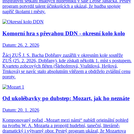
inspirativní setkání mladých hudebníků v sále Leoše Janáčka. Pestrý
program potvrdil talent účinkujících a ukázal, že hudba spojuje
napříč školami i městy.
Komorní hra s převahou DDN - okresní kolo kolo
Datum:
26. 2. 2026
Žáci ZUŠ J. S. Bacha Dobřany zazářili v okresním kole soutěže
ZUŠ (25. 2. 2026, Dobřany), kde získali několik 1. míst s postupem.
Kvarteto zobcových fléten (Šlehoferová, Vraštilová, Hejlová,
Trnková) se navíc stalo absolutním vítězem a obdrželo zvláštní cenu
poroty.
Od ukolébavky po dubstep: Mozart, jak ho neznáte
Datum:
20. 1. 2026
Komponovaný pořad „Mozart mezi námi“ nabídl originální pohled
na tvorbu W. A. Mozarta a propojil hudební, taneční, literárně-
dramatický i výtvarný obor. Pestrý program ukázal, že Mozartova