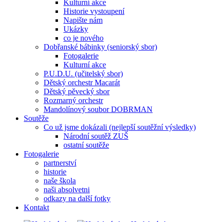
Kulturní akce
Historie vystoupení
Napište nám
Ukázky
co je nového
Dobřanské bábinky (seniorský sbor)
Fotogalerie
Kulturní akce
P.U.D.U. (učitelský sbor)
Dětský orchestr Macarát
Dětský pěvecký sbor
Rozmarný orchestr
Mandolínový soubor DOBRMAN
Soutěže
Co už jsme dokázali (nejlepší soutěžní výsledky)
Národní soutěž ZUŠ
ostatní soutěže
Fotogalerie
partnerství
historie
naše škola
naši absolvetni
odkazy na další fotky
Kontakt