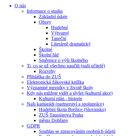
O nás
Informace o studiu
Základní údaje
Obory
Hudební
Výtvarný
Taneční
Literárně dramatický
Školné
Školní řád
Směrnice o výši školného
Ti, co se už všechno naučili (naši učitelé)
Rozvrhy
Přihláška do ZUŠ
Elektronická žákovská knížka
Významné mezníky v životě školy
Kdy nás můžete vidět a slyšet (kulturní akce)
Kulturní plán - historie
Naši kamarádi (partnerství a spolupráce)
Hudební škola Brežice (Slovinsko)
ZUŠ Taussigova Praha
město Dobřany
GDPR
Souhlas se zpracováním osobních údajů