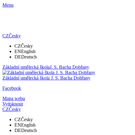
Menu
CZ
Česky
CZ
Česky
EN
English
DE
Deutsch
Základní umělecká škola
J. S. Bacha Dobřany
Základní umělecká škola
J. S. Bacha Dobřany
Facebook
Mapa webu
Vytisknout
CZ
Česky
CZ
Česky
EN
English
DE
Deutsch