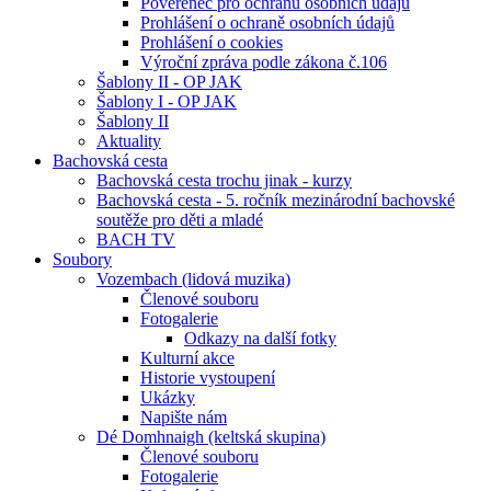
Pověřenec pro ochranu osobních údajů
Prohlášení o ochraně osobních údajů
Prohlášení o cookies
Výroční zpráva podle zákona č.106
Šablony II - OP JAK
Šablony I - OP JAK
Šablony II
Aktuality
Bachovská cesta
Bachovská cesta trochu jinak - kurzy
Bachovská cesta - 5. ročník mezinárodní bachovské
soutěže pro děti a mladé
BACH TV
Soubory
Vozembach (lidová muzika)
Členové souboru
Fotogalerie
Odkazy na další fotky
Kulturní akce
Historie vystoupení
Ukázky
Napište nám
Dé Domhnaigh (keltská skupina)
Členové souboru
Fotogalerie