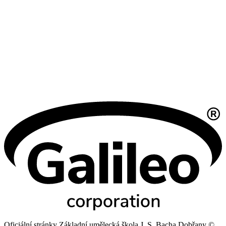
Oficiální stránky Základní umělecká škola J. S. Bacha Dobřany ©