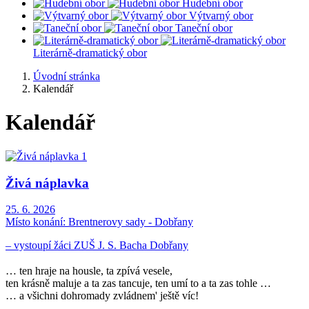
Hudební obor
Výtvarný obor
Taneční obor
Literárně-dramatický obor
Úvodní stránka
Kalendář
Kalendář
Živá náplavka
25. 6. 2026
Místo konání:
Brentnerovy sady - Dobřany
– vystoupí žáci ZUŠ J. S. Bacha Dobřany
… ten hraje na housle, ta zpívá vesele,
ten krásně maluje a ta zas tancuje, ten umí to a ta zas tohle …
… a všichni dohromady zvládnem' ještě víc!