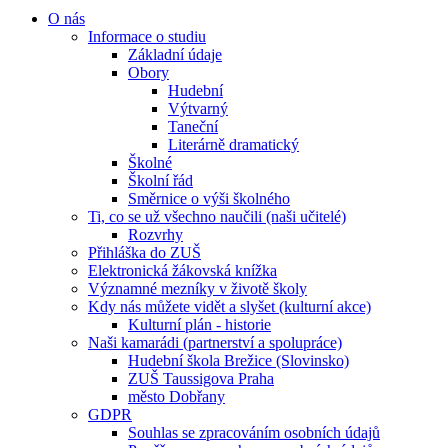
O nás
Informace o studiu
Základní údaje
Obory
Hudební
Výtvarný
Taneční
Literárně dramatický
Školné
Školní řád
Směrnice o výši školného
Ti, co se už všechno naučili (naši učitelé)
Rozvrhy
Přihláška do ZUŠ
Elektronická žákovská knížka
Významné mezníky v životě školy
Kdy nás můžete vidět a slyšet (kulturní akce)
Kulturní plán - historie
Naši kamarádi (partnerství a spolupráce)
Hudební škola Brežice (Slovinsko)
ZUŠ Taussigova Praha
město Dobřany
GDPR
Souhlas se zpracováním osobních údajů