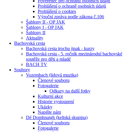
Pověřenec pro ochranu osobních údajů
Prohlášení o ochraně osobních údajů
Prohlášení o cookies
Výroční zpráva podle zákona č.106
Šablony II - OP JAK
Šablony I - OP JAK
Šablony II
Aktuality
Bachovská cesta
Bachovská cesta trochu jinak - kurzy
Bachovská cesta - 5. ročník mezinárodní bachovské
soutěže pro děti a mladé
BACH TV
Soubory
Vozembach (lidová muzika)
Členové souboru
Fotogalerie
Odkazy na další fotky
Kulturní akce
Historie vystoupení
Ukázky
Napište nám
Dé Domhnaigh (keltská skupina)
Členové souboru
Fotogalerie