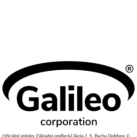
Oficiální stránky Základní umělecká škola J. S. Bacha Dobřany ©