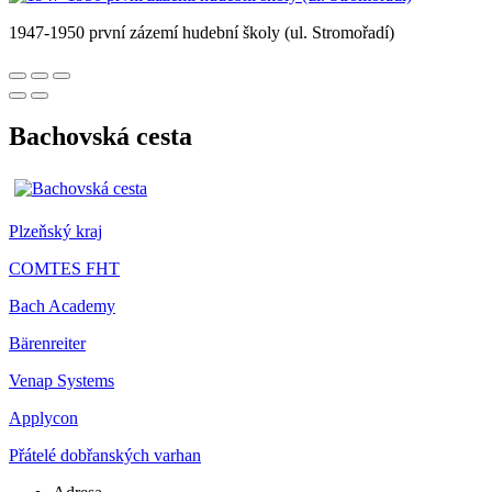
1947-1950 první zázemí hudební školy (ul. Stromořadí)
Bachovská cesta
Plzeňský kraj
COMTES FHT
Bach Academy
Bärenreiter
Venap Systems
Applycon
Přátelé dobřanských varhan