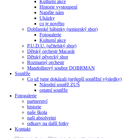
Kulturní akce
Historie vystoupení
Napište nám
Ukázky
co je nového
Dobřanské bábinky (seniorský sbor)
Fotogalerie
Kulturní akce
P.U.D.U. (učitelský sbor)
Dětský orchestr Macarát
Dětský pěvecký sbor
Rozmarný orchestr
Mandolínový soubor DOBRMAN
Soutěže
Co už jsme dokázali (nejlepší soutěžní výsledky)
Národní soutěž ZUŠ
ostatní soutěže
Fotogalerie
partnerství
historie
naše škola
naši absolvetni
odkazy na další fotky
Kontakt