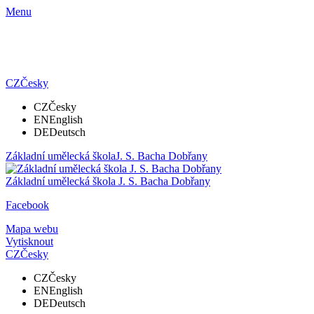
Menu
CZ
Česky
CZ
Česky
EN
English
DE
Deutsch
Základní umělecká škola
J. S. Bacha Dobřany
Základní umělecká škola
J. S. Bacha Dobřany
Facebook
Mapa webu
Vytisknout
CZ
Česky
CZ
Česky
EN
English
DE
Deutsch