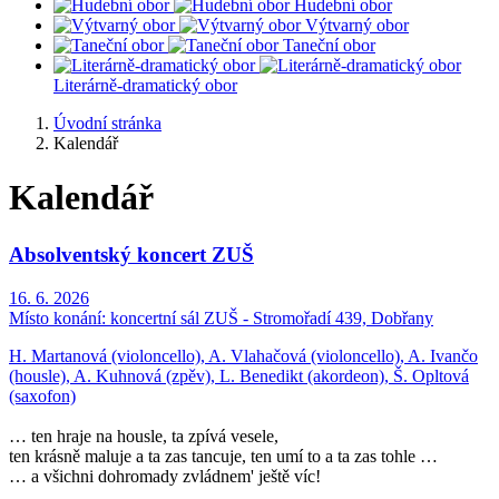
Hudební obor
Výtvarný obor
Taneční obor
Literárně-dramatický obor
Úvodní stránka
Kalendář
Kalendář
Absolventský koncert ZUŠ
16. 6. 2026
Místo konání:
koncertní sál ZUŠ - Stromořadí 439, Dobřany
H. Martanová (violoncello), A. Vlahačová (violoncello), A. Ivančo
(housle), A. Kuhnová (zpěv), L. Benedikt (akordeon), Š. Opltová
(saxofon)
… ten hraje na housle, ta zpívá vesele,
ten krásně maluje a ta zas tancuje, ten umí to a ta zas tohle …
… a všichni dohromady zvládnem' ještě víc!