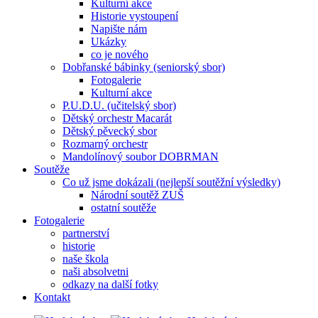
Kulturní akce
Historie vystoupení
Napište nám
Ukázky
co je nového
Dobřanské bábinky (seniorský sbor)
Fotogalerie
Kulturní akce
P.U.D.U. (učitelský sbor)
Dětský orchestr Macarát
Dětský pěvecký sbor
Rozmarný orchestr
Mandolínový soubor DOBRMAN
Soutěže
Co už jsme dokázali (nejlepší soutěžní výsledky)
Národní soutěž ZUŠ
ostatní soutěže
Fotogalerie
partnerství
historie
naše škola
naši absolvetni
odkazy na další fotky
Kontakt