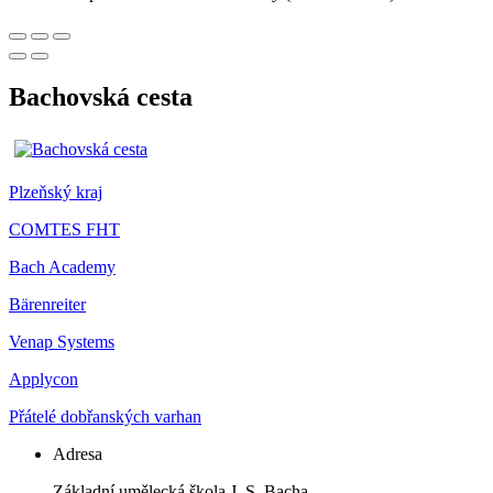
Bachovská cesta
Plzeňský kraj
COMTES FHT
Bach Academy
Bärenreiter
Venap Systems
Applycon
Přátelé dobřanských varhan
Adresa
Základní umělecká škola J. S. Bacha