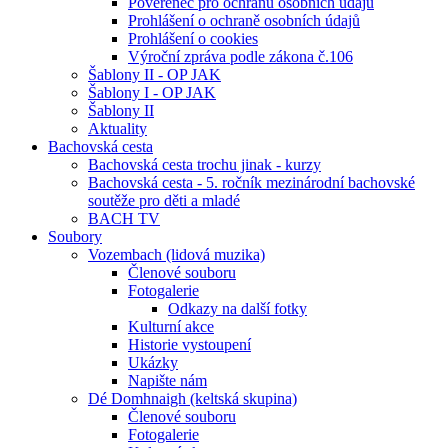
Pověřenec pro ochranu osobních údajů
Prohlášení o ochraně osobních údajů
Prohlášení o cookies
Výroční zpráva podle zákona č.106
Šablony II - OP JAK
Šablony I - OP JAK
Šablony II
Aktuality
Bachovská cesta
Bachovská cesta trochu jinak - kurzy
Bachovská cesta - 5. ročník mezinárodní bachovské
soutěže pro děti a mladé
BACH TV
Soubory
Vozembach (lidová muzika)
Členové souboru
Fotogalerie
Odkazy na další fotky
Kulturní akce
Historie vystoupení
Ukázky
Napište nám
Dé Domhnaigh (keltská skupina)
Členové souboru
Fotogalerie