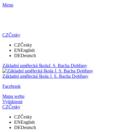
Menu
CZ
Česky
CZ
Česky
EN
English
DE
Deutsch
Základní umělecká škola
J. S. Bacha Dobřany
Základní umělecká škola
J. S. Bacha Dobřany
Facebook
Mapa webu
Vytisknout
CZ
Česky
CZ
Česky
EN
English
DE
Deutsch