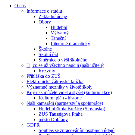
O nás
Informace o studiu
Základní údaje
Obory
Hudební
Výtvarný
Taneční
Literárně dramatický
Školné
Školní řád
Směrnice o výši školného
Ti, co se už všechno naučili (naši učitelé)
Rozvrhy
Přihláška do ZUŠ
Elektronická žákovská knížka
Významné mezníky v životě školy
Kdy nás můžete vidět a slyšet (kulturní akce)
Kulturní plán - historie
Naši kamarádi (partnerství a spolupráce)
Hudební škola Brežice (Slovinsko)
ZUŠ Taussigova Praha
město Dobřany
GDPR
Souhlas se zpracováním osobních údajů