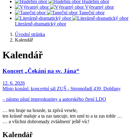
Hudební obor
Výtvarný obor
Taneční obor
Literárně-dramatický obor
Úvodní stránka
Kalendář
Kalendář
Koncert „Čekání na sv. Jána“
12. 6. 2026
Místo konání:
koncertní sál ZUŠ - Stromořadí 439, Dobřany
– pásmo písní improskupiny a autorského čtení LDO
… ten hraje na housle, ta zpívá vesele,
ten krásně maluje a ta zas tancuje, ten umí to a ta zas tohle …
… a všichni dohromady zvládnem' ještě víc!
Kalendář