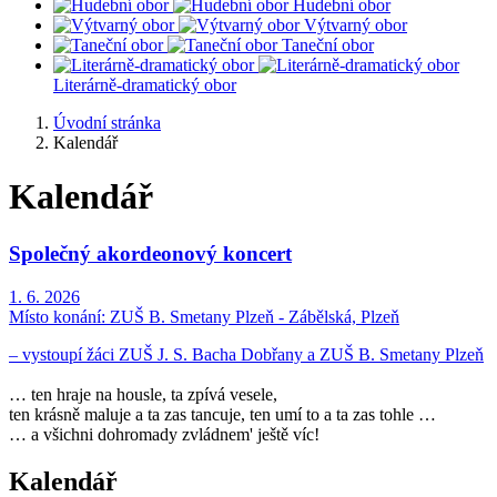
Hudební obor
Výtvarný obor
Taneční obor
Literárně-dramatický obor
Úvodní stránka
Kalendář
Kalendář
Společný akordeonový koncert
1. 6. 2026
Místo konání:
ZUŠ B. Smetany Plzeň - Zábělská, Plzeň
– vystoupí žáci ZUŠ J. S. Bacha Dobřany a ZUŠ B. Smetany Plzeň
… ten hraje na housle, ta zpívá vesele,
ten krásně maluje a ta zas tancuje, ten umí to a ta zas tohle …
… a všichni dohromady zvládnem' ještě víc!
Kalendář