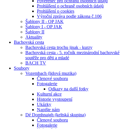
Pověřenec pro ochranu osobních údajů
Prohlášení o ochraně osobních údajů
Prohlášení o cookies
Výroční zpráva podle zákona č.106
Šablony II - OP JAK
Šablony I - OP JAK
Šablony II
Aktuality
Bachovská cesta
Bachovská cesta trochu jinak - kurzy
Bachovská cesta - 5. ročník mezinárodní bachovské
soutěže pro děti a mladé
BACH TV
Soubory
Vozembach (lidová muzika)
Členové souboru
Fotogalerie
Odkazy na další fotky
Kulturní akce
Historie vystoupení
Ukázky
Napište nám
Dé Domhnaigh (keltská skupina)
Členové souboru
Fotogalerie