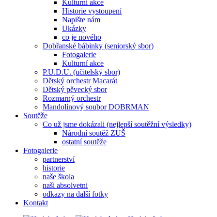
Kulturní akce
Historie vystoupení
Napište nám
Ukázky
co je nového
Dobřanské bábinky (seniorský sbor)
Fotogalerie
Kulturní akce
P.U.D.U. (učitelský sbor)
Dětský orchestr Macarát
Dětský pěvecký sbor
Rozmarný orchestr
Mandolínový soubor DOBRMAN
Soutěže
Co už jsme dokázali (nejlepší soutěžní výsledky)
Národní soutěž ZUŠ
ostatní soutěže
Fotogalerie
partnerství
historie
naše škola
naši absolvetni
odkazy na další fotky
Kontakt