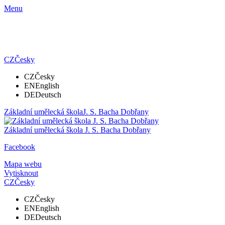
Menu
CZ
Česky
CZ
Česky
EN
English
DE
Deutsch
Základní umělecká škola
J. S. Bacha Dobřany
Základní umělecká škola
J. S. Bacha Dobřany
Facebook
Mapa webu
Vytisknout
CZ
Česky
CZ
Česky
EN
English
DE
Deutsch