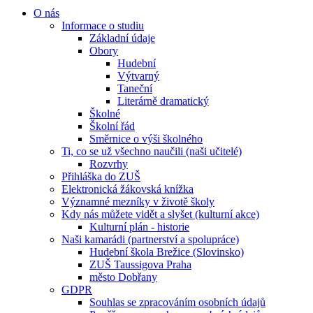
O nás
Informace o studiu
Základní údaje
Obory
Hudební
Výtvarný
Taneční
Literárně dramatický
Školné
Školní řád
Směrnice o výši školného
Ti, co se už všechno naučili (naši učitelé)
Rozvrhy
Přihláška do ZUŠ
Elektronická žákovská knížka
Významné mezníky v životě školy
Kdy nás můžete vidět a slyšet (kulturní akce)
Kulturní plán - historie
Naši kamarádi (partnerství a spolupráce)
Hudební škola Brežice (Slovinsko)
ZUŠ Taussigova Praha
město Dobřany
GDPR
Souhlas se zpracováním osobních údajů