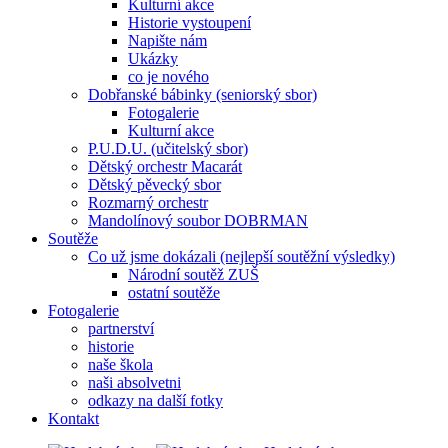
Kulturní akce
Historie vystoupení
Napište nám
Ukázky
co je nového
Dobřanské bábinky (seniorský sbor)
Fotogalerie
Kulturní akce
P.U.D.U. (učitelský sbor)
Dětský orchestr Macarát
Dětský pěvecký sbor
Rozmarný orchestr
Mandolínový soubor DOBRMAN
Soutěže
Co už jsme dokázali (nejlepší soutěžní výsledky)
Národní soutěž ZUŠ
ostatní soutěže
Fotogalerie
partnerství
historie
naše škola
naši absolvetni
odkazy na další fotky
Kontakt