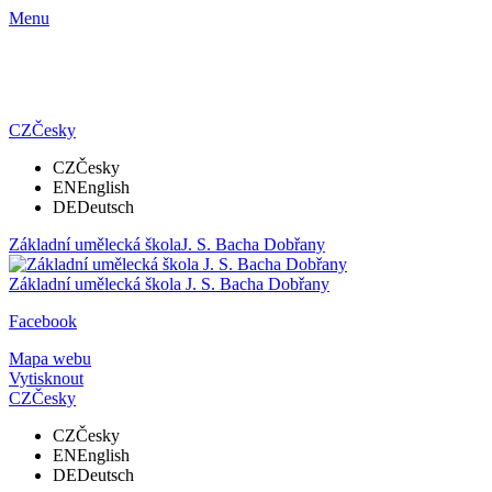
Menu
CZ
Česky
CZ
Česky
EN
English
DE
Deutsch
Základní umělecká škola
J. S. Bacha Dobřany
Základní umělecká škola
J. S. Bacha Dobřany
Facebook
Mapa webu
Vytisknout
CZ
Česky
CZ
Česky
EN
English
DE
Deutsch