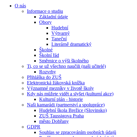
O nás
Informace o studiu
Základní údaje
Obory
Hudební
Výtvarný
Taneční
Literárně dramatický
Školné
Školní řád
Směrnice o výši školného
Ti, co se už všechno naučili (naši učitelé)
Rozvrhy
Přihláška do ZUŠ
Elektronická žákovská knížka
Významné mezníky v životě školy
Kdy nás můžete vidět a slyšet (kulturní akce)
Kulturní plán - historie
Naši kamarádi (partnerství a spolupráce)
Hudební škola Brežice (Slovinsko)
ZUŠ Taussigova Praha
město Dobřany
GDPR
Souhlas se zpracováním osobních údajů