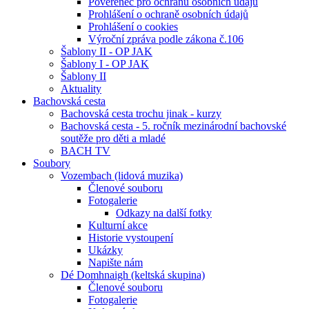
Pověřenec pro ochranu osobních údajů
Prohlášení o ochraně osobních údajů
Prohlášení o cookies
Výroční zpráva podle zákona č.106
Šablony II - OP JAK
Šablony I - OP JAK
Šablony II
Aktuality
Bachovská cesta
Bachovská cesta trochu jinak - kurzy
Bachovská cesta - 5. ročník mezinárodní bachovské
soutěže pro děti a mladé
BACH TV
Soubory
Vozembach (lidová muzika)
Členové souboru
Fotogalerie
Odkazy na další fotky
Kulturní akce
Historie vystoupení
Ukázky
Napište nám
Dé Domhnaigh (keltská skupina)
Členové souboru
Fotogalerie