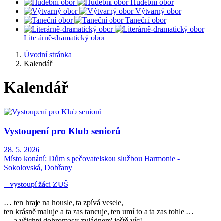
Hudební obor
Výtvarný obor
Taneční obor
Literárně-dramatický obor
Úvodní stránka
Kalendář
Kalendář
Vystoupení pro Klub seniorů
28. 5. 2026
Místo konání:
Dům s pečovatelskou službou Harmonie -
Sokolovská, Dobřany
– vystoupí žáci ZUŠ
… ten hraje na housle, ta zpívá vesele,
ten krásně maluje a ta zas tancuje, ten umí to a ta zas tohle …
… a všichni dohromady zvládnem' ještě víc!