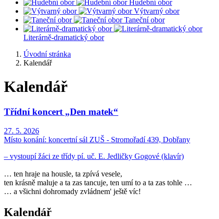
Hudební obor
Výtvarný obor
Taneční obor
Literárně-dramatický obor
Úvodní stránka
Kalendář
Kalendář
Třídní koncert „Den matek“
27. 5. 2026
Místo konání:
koncertní sál ZUŠ - Stromořadí 439, Dobřany
– vystoupí žáci ze třídy pí. uč. E. Jedličky Gogové (klavír)
… ten hraje na housle, ta zpívá vesele,
ten krásně maluje a ta zas tancuje, ten umí to a ta zas tohle …
… a všichni dohromady zvládnem' ještě víc!
Kalendář