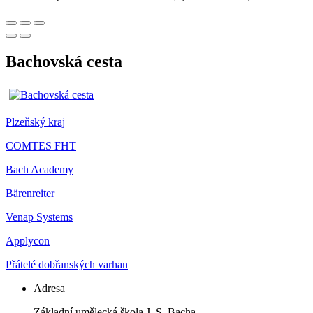
Bachovská cesta
Plzeňský kraj
COMTES FHT
Bach Academy
Bärenreiter
Venap Systems
Applycon
Přátelé dobřanských varhan
Adresa
Základní umělecká škola J. S. Bacha