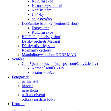
Kulturní akce
Historie vystoupení
Napište nám
Ukázky
co je nového
Dobřanské bábinky (seniorský sbor)
Fotogalerie
Kulturní akce
P.U.D.U. (učitelský sbor)
Dětský orchestr Macarát
Dětský pěvecký sbor
Rozmarný orchestr
Mandolínový soubor DOBRMAN
Soutěže
Co už jsme dokázali (nejlepší soutěžní výsledky)
Národní soutěž ZUŠ
ostatní soutěže
Fotogalerie
partnerství
historie
naše škola
naši absolvetni
odkazy na další fotky
Kontakt