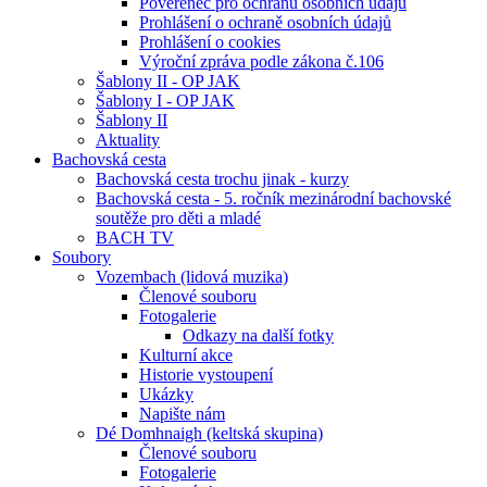
Pověřenec pro ochranu osobních údajů
Prohlášení o ochraně osobních údajů
Prohlášení o cookies
Výroční zpráva podle zákona č.106
Šablony II - OP JAK
Šablony I - OP JAK
Šablony II
Aktuality
Bachovská cesta
Bachovská cesta trochu jinak - kurzy
Bachovská cesta - 5. ročník mezinárodní bachovské
soutěže pro děti a mladé
BACH TV
Soubory
Vozembach (lidová muzika)
Členové souboru
Fotogalerie
Odkazy na další fotky
Kulturní akce
Historie vystoupení
Ukázky
Napište nám
Dé Domhnaigh (keltská skupina)
Členové souboru
Fotogalerie