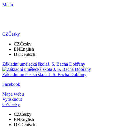
Menu
CZ
Česky
CZ
Česky
EN
English
DE
Deutsch
Základní umělecká škola
J. S. Bacha Dobřany
Základní umělecká škola
J. S. Bacha Dobřany
Facebook
Mapa webu
Vytisknout
CZ
Česky
CZ
Česky
EN
English
DE
Deutsch