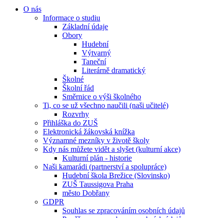
O nás
Informace o studiu
Základní údaje
Obory
Hudební
Výtvarný
Taneční
Literárně dramatický
Školné
Školní řád
Směrnice o výši školného
Ti, co se už všechno naučili (naši učitelé)
Rozvrhy
Přihláška do ZUŠ
Elektronická žákovská knížka
Významné mezníky v životě školy
Kdy nás můžete vidět a slyšet (kulturní akce)
Kulturní plán - historie
Naši kamarádi (partnerství a spolupráce)
Hudební škola Brežice (Slovinsko)
ZUŠ Taussigova Praha
město Dobřany
GDPR
Souhlas se zpracováním osobních údajů