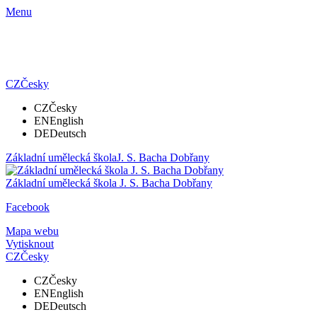
Menu
CZ
Česky
CZ
Česky
EN
English
DE
Deutsch
Základní umělecká škola
J. S. Bacha Dobřany
Základní umělecká škola
J. S. Bacha Dobřany
Facebook
Mapa webu
Vytisknout
CZ
Česky
CZ
Česky
EN
English
DE
Deutsch