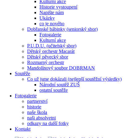
Kulturní akce
Historie vystoupení
Napište nám
Ukázky
co je nového
Dobřanské bábinky (seniorský sbor)
Fotogalerie
Kulturní akce
P.U.D.U. (učitelský sbor)
Dětský orchestr Macarát
Dětský pěvecký sbor
Rozmarný orchestr
Mandolínový soubor DOBRMAN
Soutěže
Co už jsme dokázali (nejlepší soutěžní výsledky)
Národní soutěž ZUŠ
ostatní soutěže
Fotogalerie
partnerství
historie
naše škola
naši absolvetni
odkazy na další fotky
Kontakt