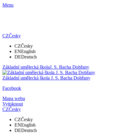
Menu
CZ
Česky
CZ
Česky
EN
English
DE
Deutsch
Základní umělecká škola
J. S. Bacha Dobřany
Základní umělecká škola
J. S. Bacha Dobřany
Facebook
Mapa webu
Vytisknout
CZ
Česky
CZ
Česky
EN
English
DE
Deutsch