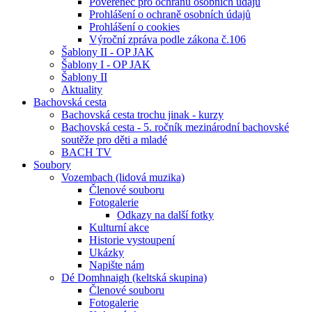
Pověřenec pro ochranu osobních údajů
Prohlášení o ochraně osobních údajů
Prohlášení o cookies
Výroční zpráva podle zákona č.106
Šablony II - OP JAK
Šablony I - OP JAK
Šablony II
Aktuality
Bachovská cesta
Bachovská cesta trochu jinak - kurzy
Bachovská cesta - 5. ročník mezinárodní bachovské
soutěže pro děti a mladé
BACH TV
Soubory
Vozembach (lidová muzika)
Členové souboru
Fotogalerie
Odkazy na další fotky
Kulturní akce
Historie vystoupení
Ukázky
Napište nám
Dé Domhnaigh (keltská skupina)
Členové souboru
Fotogalerie