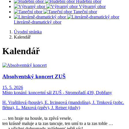
Hudební obor
Výtvarný obor
Taneční obor
Literárně-dramatický obor
Úvodní stránka
Kalendář
Kalendář
Absolventský koncert ZUŠ
15. 5. 2026
Místo konání:
koncertní sál ZUŠ - Stromořadí 439, Dobřany
H. Vraštilová (housle), E. Ircingová (mandolína), J. Trnková (zobc.
flétna), L. Maxová (zpěv), J. Reiser (dudy)
… ten hraje na housle, ta zpívá vesele,
ten krásně maluje a ta zas tancuje, ten umí to a ta zas tohle …
… a všichni dohromady zvládnem' ještě víc!