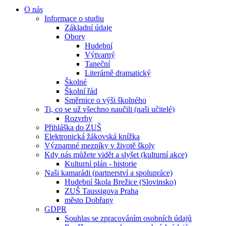
O nás
Informace o studiu
Základní údaje
Obory
Hudební
Výtvarný
Taneční
Literárně dramatický
Školné
Školní řád
Směrnice o výši školného
Ti, co se už všechno naučili (naši učitelé)
Rozvrhy
Přihláška do ZUŠ
Elektronická žákovská knížka
Významné mezníky v životě školy
Kdy nás můžete vidět a slyšet (kulturní akce)
Kulturní plán - historie
Naši kamarádi (partnerství a spolupráce)
Hudební škola Brežice (Slovinsko)
ZUŠ Taussigova Praha
město Dobřany
GDPR
Souhlas se zpracováním osobních údajů