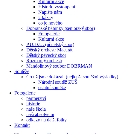
Kulturní akce
Historie vystoupení
Napište nám
Ukázky
co je nového
Dobřanské bábinky (seniorský sbor)
Fotogalerie
Kulturní akce
P.U.D.U. (učitelský sbor)
Dětský orchestr Macarát
Dětský pěvecký sbor
Rozmarný orchestr
Mandolínový soubor DOBRMAN
Soutěže
Co už jsme dokázali (nejlepší soutěžní výsledky)
Národní soutěž ZUŠ
ostatní soutěže
Fotogalerie
partnerství
historie
naše škola
naši absolvetni
odkazy na další fotky
Kontakt