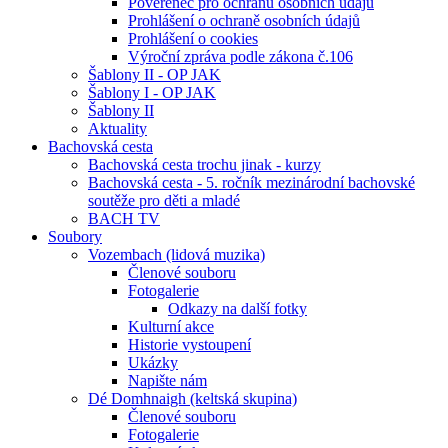
Pověřenec pro ochranu osobních údajů
Prohlášení o ochraně osobních údajů
Prohlášení o cookies
Výroční zpráva podle zákona č.106
Šablony II - OP JAK
Šablony I - OP JAK
Šablony II
Aktuality
Bachovská cesta
Bachovská cesta trochu jinak - kurzy
Bachovská cesta - 5. ročník mezinárodní bachovské
soutěže pro děti a mladé
BACH TV
Soubory
Vozembach (lidová muzika)
Členové souboru
Fotogalerie
Odkazy na další fotky
Kulturní akce
Historie vystoupení
Ukázky
Napište nám
Dé Domhnaigh (keltská skupina)
Členové souboru
Fotogalerie