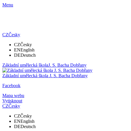
Menu
CZ
Česky
CZ
Česky
EN
English
DE
Deutsch
Základní umělecká škola
J. S. Bacha Dobřany
Základní umělecká škola
J. S. Bacha Dobřany
Facebook
Mapa webu
Vytisknout
CZ
Česky
CZ
Česky
EN
English
DE
Deutsch