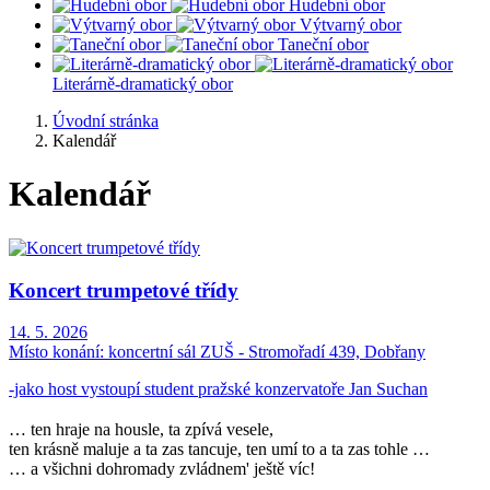
Hudební obor
Výtvarný obor
Taneční obor
Literárně-dramatický obor
Úvodní stránka
Kalendář
Kalendář
Koncert trumpetové třídy
14. 5. 2026
Místo konání:
koncertní sál ZUŠ - Stromořadí 439, Dobřany
-jako host vystoupí student pražské konzervatoře Jan Suchan
… ten hraje na housle, ta zpívá vesele,
ten krásně maluje a ta zas tancuje, ten umí to a ta zas tohle …
… a všichni dohromady zvládnem' ještě víc!