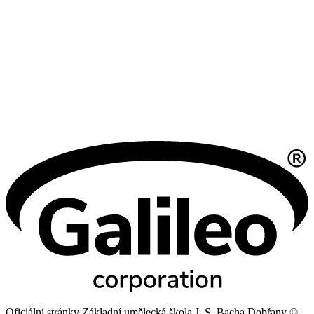
Oficiální stránky Základní umělecká škola J. S. Bacha Dobřany ©