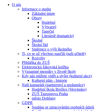
O nás
Informace o studiu
Základní údaje
Obory
Hudební
Výtvarný
Taneční
Literárně dramatický
Školné
Školní řád
Směrnice o výši školného
Ti, co se už všechno naučili (naši učitelé)
Rozvrhy
Přihláška do ZUŠ
Elektronická žákovská knížka
Významné mezníky v životě školy
Kdy nás můžete vidět a slyšet (kulturní akce)
Kulturní plán - historie
Naši kamarádi (partnerství a spolupráce)
Hudební škola Brežice (Slovinsko)
ZUŠ Taussigova Praha
město Dobřany
GDPR
Souhlas se zpracováním osobních údajů